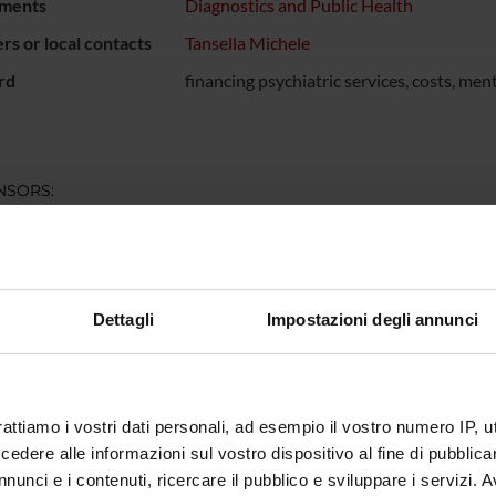
ments
Diagnostics and Public Health
s or local contacts
Tansella Michele
rd
financing psychiatric services, costs, men
NSORS:
 Emilia Romagna e
Funds:
assigned and managed by the de
 USL Città di
a
Dettagli
Impostazioni degli annunci
ECT PARTICIPANTS
sco Amaddeo
Full Professor
Michele 
rattiamo i vostri dati personali, ad esempio il vostro numero IP, 
dere alle informazioni sul vostro dispositivo al fine di pubblica
nunci e i contenuti, ricercare il pubblico e sviluppare i servizi. A