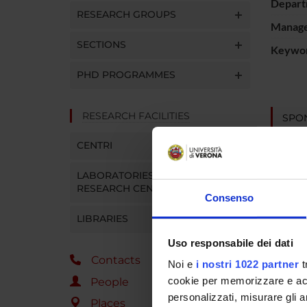
Depart
RESEARCH GROUPS
Manager
SECTIONS
Keywo
PHD PROGRAMMES
RESEARCH FACILITIES
SPO
Regione
CENTRI
Azienda
Bologn
LABORATORIES AND
RESEARCH CENTRES
Consenso
LIBRARIES
PROJ
Uso responsabile dei dati
France
Contacts
Noi e
i nostri 1022 partner
t
cookie per memorizzare e acce
People
personalizzati, misurare gli an
Places