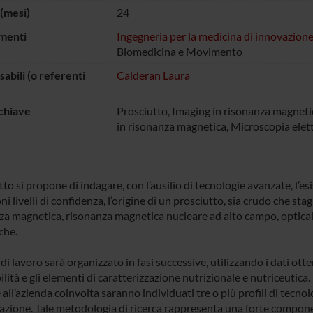
(mesi)
24
menti
Ingegneria per la medicina di innovazion
Biomedicina e Movimento
abili (o referenti
Calderan Laura
chiave
Prosciutto, Imaging in risonanza magneti
in risonanza magnetica, Microscopia elett
tto si propone di indagare, con l’ausilio di tecnologie avanzate, l’
i livelli di confidenza, l’origine di un prosciutto, sia crudo che sta
za magnetica, risonanza magnetica nucleare ad alto campo, optical
che.
 di lavoro sarà organizzato in fasi successive, utilizzando i dati otte
ilità e gli elementi di caratterizzazione nutrizionale e nutriceutica.
all’azienda coinvolta saranno individuati tre o più profili di tecn
zione. Tale metodologia di ricerca rappresenta una forte componen