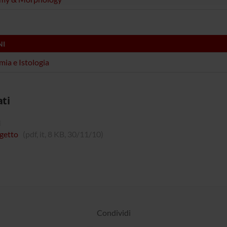
NI
ia e Istologia
ati
i
getto
(pdf, it, 8 KB, 30/11/10)
Condividi