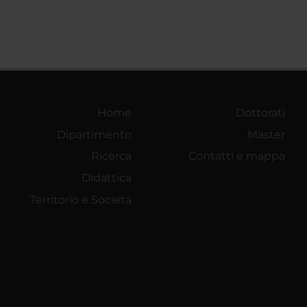
Home
Dottorati
Dipartimento
Master
Ricerca
Contatti e mappa
Didattica
Territorio e Società