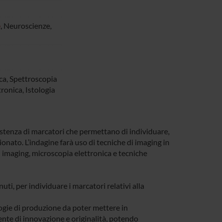
e
, Neuroscienze,
ca, Spettroscopia
ronica, Istologia
esistenza di marcatori che permettano di individuare,
gionato. L’indagine farà uso di tecniche di imaging in
 imaging, microscopia elettronica e tecniche
nuti, per individuare i marcatori relativi alla
ologie di produzione da poter mettere in
te di innovazione e originalità, potendo