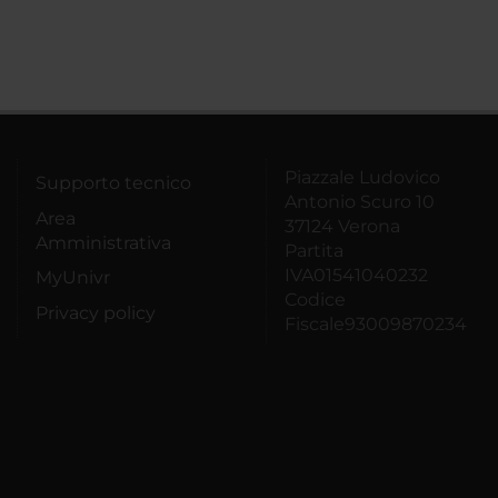
Piazzale Ludovico
Supporto tecnico
Antonio Scuro 10
Area
37124 Verona
Amministrativa
Partita
IVA01541040232
MyUnivr
Codice
Privacy policy
Fiscale93009870234