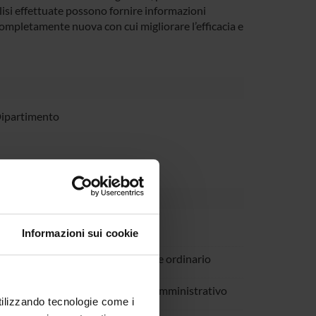
nalisi effettuate possono fornire informazioni
ompletamente nuova con cui migliorare l’efficacia e
Dipartimento
vato
Informazioni sui cookie
a Marzola
Professore ordinario
atteoli
Tecnico-Amministrativo
utilizzando tecnologie come i