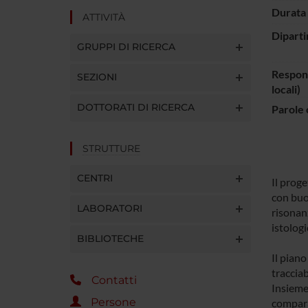
Durata 
ATTIVITÀ
Diparti
GRUPPI DI RICERCA
Respons
SEZIONI
locali)
DOTTORATI DI RICERCA
Parole 
STRUTTURE
CENTRI
Il proge
con buon
LABORATORI
risonan
istologi
BIBLIOTECHE
Il piano
tracciab
Contatti
Insieme 
Persone
compara