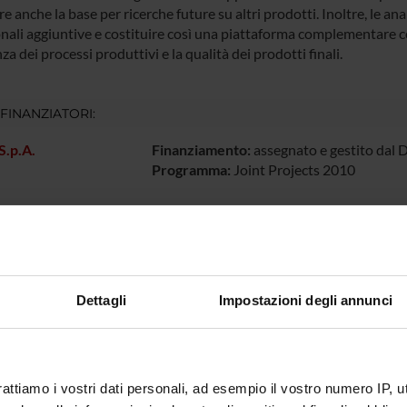
re anche la base per ricerche future su altri prodotti. Inoltre, le a
onali aggiuntive e costituire così una piattaforma complementare c
enza dei processi produttivi e la qualità dei prodotti finali.
 FINANZIATORI:
S.p.A.
Finanziamento:
assegnato e gestito dal 
Programma:
Joint Projects 2010
ECIPANTI AL PROGETTO
la Benati
Nadia Lo
Dettagli
Impostazioni degli annunci
ernardi
Tecnico-Amministrativo
Pasquin
o Boschi
Professore associato
Aurora M
rattiamo i vostri dati personali, ad esempio il vostro numero IP, 