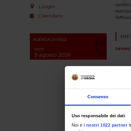
costitui
Luoghi
nutrizi
Calendario
l’effici
ENTI
AGENDA DI OGGI
Levoni 
dom
9 agosto 2026
PART
Donatel
Consenso
Paolo B
Uso responsabile dei dati
Federic
Noi e
i nostri 1022 partner
t