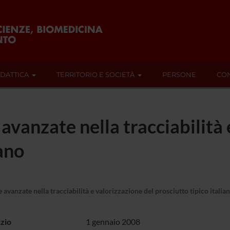
IDATTICA
TERRITORIO E SOCIETÀ
PERSONE
CON
avanzate nella tracciabilità 
iano
avanzate nella tracciabilità e valorizzazione del prosciutto tipico italia
izio
1 gennaio 2008