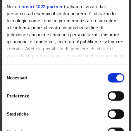
Vanni Rizzatti
Noi e
i nostri 1022 partner
trattiamo i vostri dati
personali, ad esempio il vostro numero IP, utilizzando
Andrea Sbarbati
tecnologie come i cookie per memorizzare e accedere
Professore ordinario
alle informazioni sul vostro dispositivo al fine di
pubblicare annunci e contenuti personalizzati, misurare
gli annunci e i contenuti, ricercare il pubblico e sviluppare
SEZIONI
i servizi. Avete la possibilità di scegliere chi utilizza i
Anatomia e Istologia
vostri dati e per quali scopi. Le vostre scelte in materia di
privacy sono applicabili solo su questa proprietà digitale
in cui avete effettuato le vostre scelte. È possibile
Selezione
Allegati
modificare o revocare il proprio consenso in qualsiasi
Necessari
del
momento dalla Dichiarazione sui cookie o facendo clic
consenso
Allegati
sull'icona di attivazione della privacy.
Preferenze
Progetto
(pdf, it, 5 KB, 11/11/10)
Con il tuo consenso, vorremmo anche:
raccogliere informazioni sulla tua posizione
Statistiche
geografica, con un'approssimazione di qualche
metro,