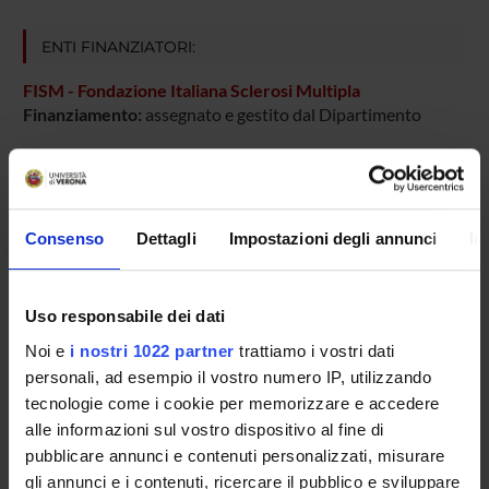
ENTI FINANZIATORI:
FISM - Fondazione Italiana Sclerosi Multipla
Finanziamento:
assegnato e gestito dal Dipartimento
PARTECIPANTI AL PROGETTO
Consenso
Dettagli
Impostazioni degli annunci
In
Pasquina Marzola
Professore ordinario
Uso responsabile dei dati
Noi e
i nostri 1022 partner
trattiamo i vostri dati
AREE DI RICERCA COINVOLTE DAL PROGETTO
personali, ad esempio il vostro numero IP, utilizzando
tecnologie come i cookie per memorizzare e accedere
Anatomy & Morphology
alle informazioni sul vostro dispositivo al fine di
pubblicare annunci e contenuti personalizzati, misurare
gli annunci e i contenuti, ricercare il pubblico e sviluppare