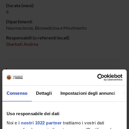
Durata (mesi)
6
Dipartimenti
Neuroscienze, Biomedicina e Movimento
Responsabili (o referenti locali)
Sbarbati Andrea
ENTI FINANZIATORI:
Imago Snc
Finanziamento:
assegnato e gestito dal Dipartimento
Consenso
Dettagli
Impostazioni degli annunci
In
Uso responsabile dei dati
PARTECIPANTI AL PROGETTO
Noi e
i nostri 1022 partner
trattiamo i vostri dati
Andrea Sbarbati