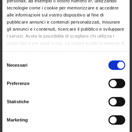
personali, ad esempio il vostro numero IP, utilizzando
Professore ordinario
tecnologie come i cookie per memorizzare e accedere
alle informazioni sul vostro dispositivo al fine di
pubblicare annunci e contenuti personalizzati, misurare
AREE DI RICERCA COINVOLTE DAL PROGETTO
gli annunci e i contenuti, ricercare il pubblico e sviluppare
i servizi. Avete la possibilità di scegliere chi utilizza i
Anatomy & Morphology
vostri dati e per quali scopi. Le vostre scelte in materia di
privacy sono applicabili solo su questa proprietà digitale
in cui avete effettuato le vostre scelte. È possibile
Selezione
SEZIONI
modificare o revocare il proprio consenso in qualsiasi
Necessari
del
momento dalla Dichiarazione sui cookie o facendo clic
consenso
Anatomia e Istologia
sull'icona di attivazione della privacy.
Preferenze
Con il tuo consenso, vorremmo anche:
raccogliere informazioni sulla tua posizione
Statistiche
geografica, con un'approssimazione di qualche
ATTIVITÀ
metro,
Marketing
GRUPPI DI RICERCA
Identificare il tuo dispositivo, scansionandolo
attivamente alla ricerca di caratteristiche specifiche