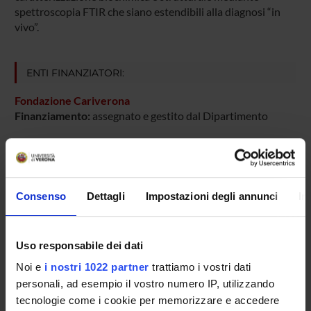
spettroscopia FTIR che siano estendibili alla diagnosi “in
vivo”.
ENTI FINANZIATORI:
Fondazione Cariverona
Finanziamento:
assegnato e gestito dal Dipartimento
PARTECIPANTI AL PROGETTO
Consenso
Dettagli
Impostazioni degli annunci
In
Alberto Beltramello
Emilio Burattini
Uso responsabile dei dati
Laura Calderan
Professore associato
Noi e
i nostri 1022 partner
trattiamo i vostri dati
personali, ad esempio il vostro numero IP, utilizzando
Marco Ferdeghini
tecnologie come i cookie per memorizzare e accedere