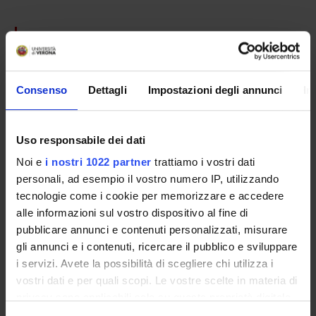
PARTECIPANTI AL PROGETTO
Marina Bentivoglio
Consenso
Dettagli
Impostazioni degli annunci
In
AREE DI RICERCA COINVOLTE DAL PROGETTO
Uso responsabile dei dati
Anatomy & Morphology
Noi e
i nostri 1022 partner
trattiamo i vostri dati
personali, ad esempio il vostro numero IP, utilizzando
tecnologie come i cookie per memorizzare e accedere
SEZIONI
alle informazioni sul vostro dispositivo al fine di
pubblicare annunci e contenuti personalizzati, misurare
Anatomia e Istologia
gli annunci e i contenuti, ricercare il pubblico e sviluppare
i servizi. Avete la possibilità di scegliere chi utilizza i
vostri dati e per quali scopi. Le vostre scelte in materia di
privacy sono applicabili solo su questa proprietà digitale
in cui avete effettuato le vostre scelte. È possibile
ATTIVITÀ