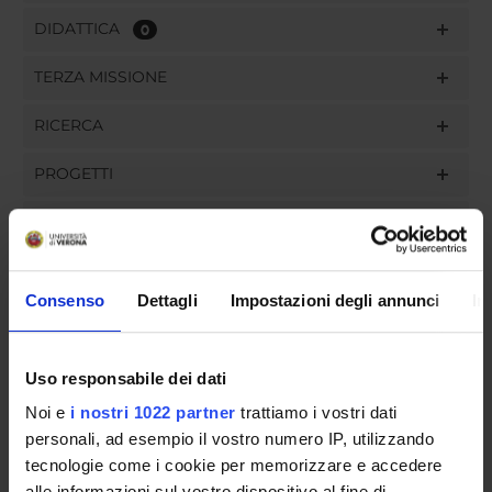
DIDATTICA
0
TERZA MISSIONE
RICERCA
PROGETTI
PUBBLICAZIONI
INCARICHI
Consenso
Dettagli
Impostazioni degli annunci
In
Uso responsabile dei dati
ORGANIZZAZIONE
Noi e
i nostri 1022 partner
trattiamo i vostri dati
GOVERNANCE
personali, ad esempio il vostro numero IP, utilizzando
tecnologie come i cookie per memorizzare e accedere
COMMISSIONI
alle informazioni sul vostro dispositivo al fine di