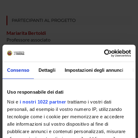
PARTECIPANTI AL PROGETTO
Mariarita Bertoldi
Professore associato
Silvia Bianconi
Tecnico-Amministrativo
Consenso
Dettagli
Impostazioni degli annunci
In
SEZIONI
Uso responsabile dei dati
Chimica Biologica
Noi e
i nostri 1022 partner
trattiamo i vostri dati
personali, ad esempio il vostro numero IP, utilizzando
PUBBLICAZIONI
tecnologie come i cookie per memorizzare e accedere
TITOLO
alle informazioni sul vostro dispositivo al fine di
pubblicare annunci e contenuti personalizzati, misurare
Dopa decarboxylase exhibits low pH half-transaminase and h