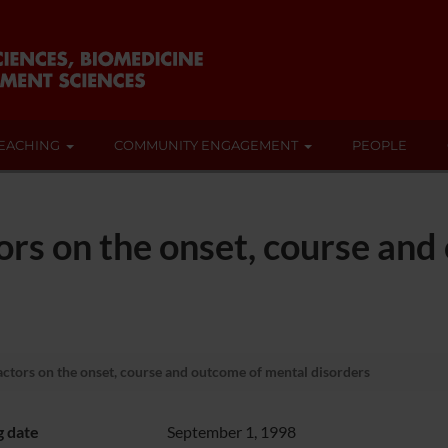
EACHING
COMMUNITY ENGAGEMENT
PEOPLE
ctors on the onset, course an
factors on the onset, course and outcome of mental disorders
g date
September 1, 1998