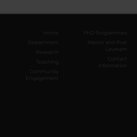
Home
PhD Programmes
Department
Master and Post
Lauream
Research
Contact
Teaching
information
Community
Engagement