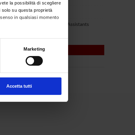
vete la possibilità di scegliere
li solo su questa proprietà
Tansella
consenso in qualsiasi momento
 Zimmermann
Research Assistants
alche metro,
Marketing
e specifiche (impronte
ezione dettagli
. Puoi
Accetta tutti
l media e per analizzare il
ostri partner che si occupano
azioni che hai fornito loro o