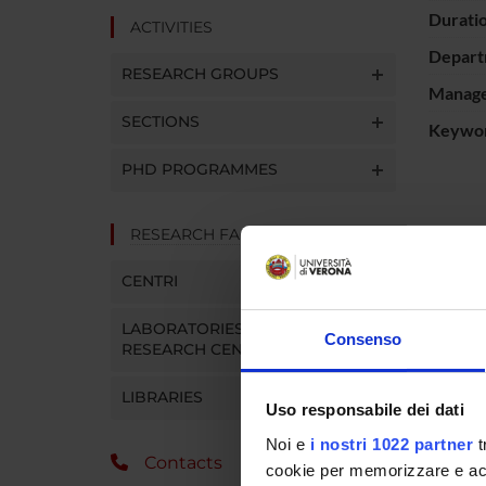
Durati
ACTIVITIES
Depart
RESEARCH GROUPS
Manager
SECTIONS
Keywo
PHD PROGRAMMES
RESEARCH FACILITIES
SPO
CENTRI
Fondazi
Risparm
LABORATORIES AND
Consenso
RESEARCH CENTRES
Vicenza
LIBRARIES
Uso responsabile dei dati
PROJ
Noi e
i nostri 1022 partner
t
Contacts
cookie per memorizzare e acce
France