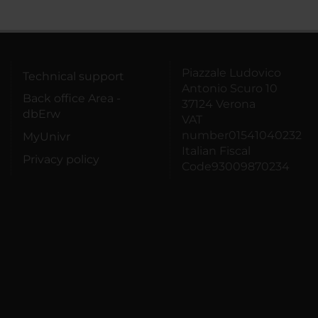
Piazzale Ludovico
Technical support
Antonio Scuro 10
Back office Area -
37124 Verona
dbErw
VAT
number01541040232
MyUnivr
Italian Fiscal
Privacy policy
Code93009870234