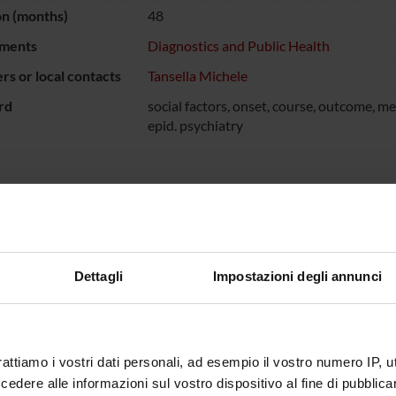
on (months)
48
ments
Diagnostics and Public Health
s or local contacts
Tansella Michele
rd
social factors, onset, course, outcome, me
epid. psychiatry
NSORS:
one Cassa di
Funds:
assigned and managed by the de
io di Verona
Dettagli
Impostazioni degli annunci
 Belluno e Ancona
ECT PARTICIPANTS
rattiamo i vostri dati personali, ad esempio il vostro numero IP, 
dere alle informazioni sul vostro dispositivo al fine di pubblica
sco Amaddeo
Full Professor
Lidia Del