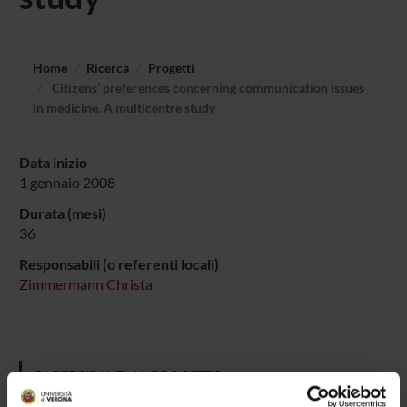
Home
Ricerca
Progetti
Citizens’ preferences concerning communication issues
in medicine. A multicentre study
Data inizio
1 gennaio 2008
Durata (mesi)
36
Responsabili (o referenti locali)
Zimmermann Christa
PARTECIPANTI AL PROGETTO