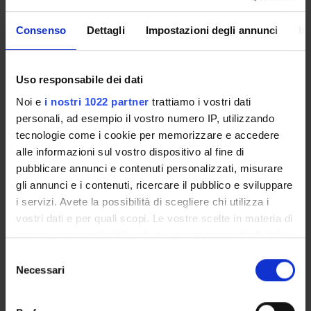
Christa Zimmermann
Incaricato alla ricerca
Consenso
Dettagli
Impostazioni degli annunci
In
SEZIONI
Uso responsabile dei dati
Psichiatria
Noi e
i nostri 1022 partner
trattiamo i vostri dati
personali, ad esempio il vostro numero IP, utilizzando
tecnologie come i cookie per memorizzare e accedere
alle informazioni sul vostro dispositivo al fine di
pubblicare annunci e contenuti personalizzati, misurare
ATTIVITÀ
gli annunci e i contenuti, ricercare il pubblico e sviluppare
i servizi. Avete la possibilità di scegliere chi utilizza i
GRUPPI DI RICERCA
vostri dati e per quali scopi. Le vostre scelte in materia di
privacy sono applicabili solo su questa proprietà digitale
SEZIONI
in cui avete effettuato le vostre scelte. È possibile
Selezione
modificare o revocare il proprio consenso in qualsiasi
Necessari
DOTTORATI DI RICERCA
del
momento dalla Dichiarazione sui cookie o facendo clic
consenso
sull'icona di attivazione della privacy.
STRUTTURE