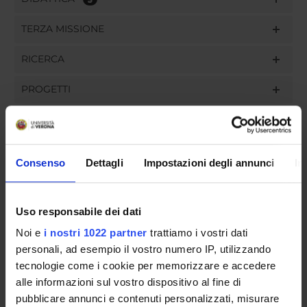
TERZA MISSIONE
RICERCA
PROGETTI
PUBBLICAZIONI
INCARICHI
Consenso
Dettagli
Impostazioni degli annunci
In
Uso responsabile dei dati
ORGANIZZAZIONE
Noi e
i nostri 1022 partner
trattiamo i vostri dati
personali, ad esempio il vostro numero IP, utilizzando
GOVERNANCE
tecnologie come i cookie per memorizzare e accedere
alle informazioni sul vostro dispositivo al fine di
COMMISSIONI
pubblicare annunci e contenuti personalizzati, misurare