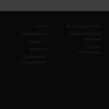
Home
PhD Programmes
Department
Master and Post
Lauream
Research
Contact
Teaching
information
Community
Engagement