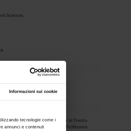
nt Sciences
va
Informazioni sui cookie
utilizzando tecnologie come i
 Turatto
Universita' di Trento-
Rovereto Professore
re annunci e contenuti