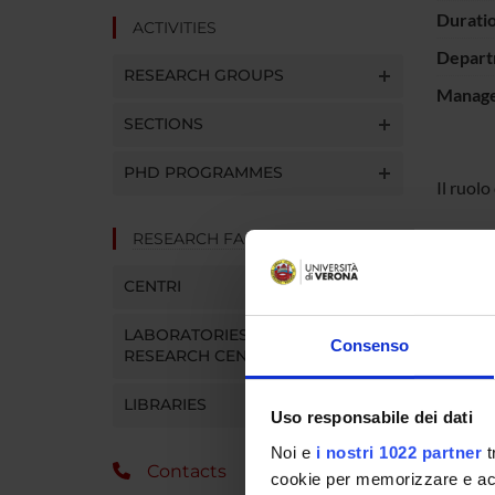
Durati
ACTIVITIES
Depart
RESEARCH GROUPS
Manager
SECTIONS
PHD PROGRAMMES
Il ruolo
RESEARCH FACILITIES
PROJ
CENTRI
Leonar
LABORATORIES AND
Consenso
RESEARCH CENTRES
LIBRARIES
COLL
Uso responsabile dei dati
Noi e
i nostri 1022 partner
t
Matteo
Contacts
cookie per memorizzare e acce