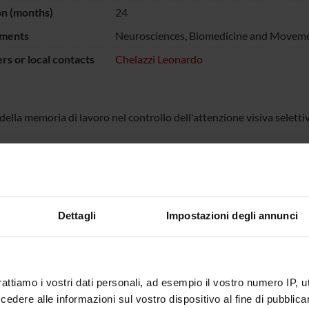
on (months)
24
ments
Neurosciences, Biomedicine and Moveme
s or local contacts
Chelazzi Leonardo
 della memoria di lavoro nel controllo dell'attenzione visiva seletti
ECT PARTICIPANTS
do Chelazzi
Full Professor
Dettagli
Impostazioni degli annunci
ABORATORI ESTERNI
rattiamo i vostri dati personali, ad esempio il vostro numero IP, 
 Valsecchi
Universita' di Trento-
Massimo
Rovereto Dottorando
dere alle informazioni sul vostro dispositivo al fine di pubblica