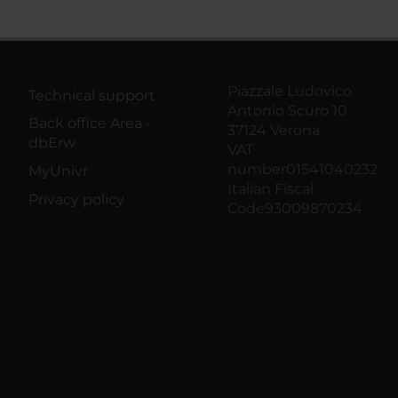
Piazzale Ludovico
Technical support
Antonio Scuro 10
Back office Area -
37124 Verona
dbErw
VAT
number01541040232
MyUnivr
Italian Fiscal
Privacy policy
Code93009870234