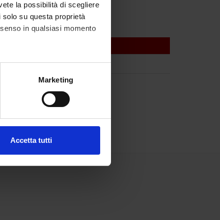
Associato
vete la possibilità di scegliere
li solo su questa proprietà
consenso in qualsiasi momento
alche metro,
Marketing
e specifiche (impronte
ezione dettagli
. Puoi
Accetta tutti
l media e per analizzare il
ostri partner che si occupano
azioni che hai fornito loro o