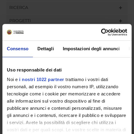
RICERCA
PROGETTI
INCARICHI
Consenso
Dettagli
Impostazioni degli annunci
In
ORGANIZZAZIONE
Uso responsabile dei dati
GOVERNANCE
Noi e
i nostri 1022 partner
trattiamo i vostri dati
personali, ad esempio il vostro numero IP, utilizzando
COMMISSIONI
tecnologie come i cookie per memorizzare e accedere
alle informazioni sul vostro dispositivo al fine di
UFFICI E STRUTTURE DI SERVIZIO
pubblicare annunci e contenuti personalizzati, misurare
gli annunci e i contenuti, ricercare il pubblico e sviluppare
SERVIZI DI SEGRETERIA STUDENTI
i servizi. Avete la possibilità di scegliere chi utilizza i
vostri dati e per quali scopi. Le vostre scelte in materia di
STRUTTURE DEL DIPARTIMENTO