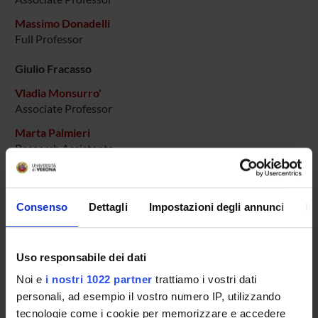
Massimo Donadelli
Full Professor
Giulio Fracasso
Vladia Monsurro'
Associate Professor
Marta Palmieri
Research Assistants
Dunia Ramarli
Silvia Sartoris
Consenso
Dettagli
Impostazioni degli annunci
In
SECTIONS
Uso responsabile dei dati
Biological Chemistry Section
Noi e
i nostri 1022 partner
trattiamo i vostri dati
personali, ad esempio il vostro numero IP, utilizzando
tecnologie come i cookie per memorizzare e accedere