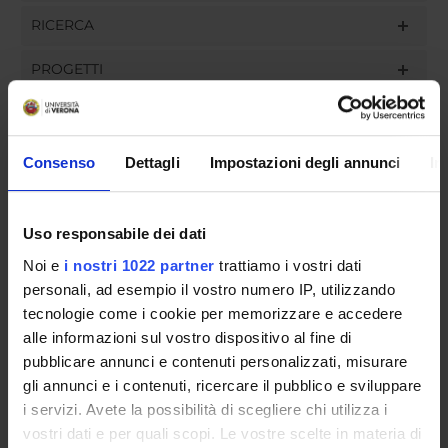
RICERCA
PROGETTI
INCARICHI
Consenso
Dettagli
Impostazioni degli annunci
In
ORGANIZZAZIONE
Uso responsabile dei dati
GOVERNANCE
Noi e
i nostri 1022 partner
trattiamo i vostri dati
personali, ad esempio il vostro numero IP, utilizzando
COMMISSIONI
tecnologie come i cookie per memorizzare e accedere
alle informazioni sul vostro dispositivo al fine di
UFFICI E STRUTTURE DI SERVIZIO
pubblicare annunci e contenuti personalizzati, misurare
gli annunci e i contenuti, ricercare il pubblico e sviluppare
SERVIZI DI SEGRETERIA STUDENTI
i servizi. Avete la possibilità di scegliere chi utilizza i
vostri dati e per quali scopi. Le vostre scelte in materia di
STRUTTURE DEL DIPARTIMENTO