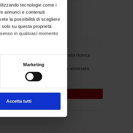
utilizzando tecnologie come i
Dipartimento
re annunci e contenuti
vete la possibilità di scegliere
li solo su questa proprietà
consenso in qualsiasi momento
Rizzuto
Incaricato alla ricerca
alche metro,
Marketing
i Zanusso
Professore associato
e specifiche (impronte
ezione dettagli
. Puoi
Accetta tutti
l media e per analizzare il
ostri partner che si occupano
azioni che hai fornito loro o