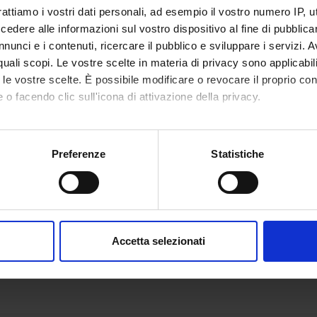
rattiamo i vostri dati personali, ad esempio il vostro numero IP, 
o Zooprofilattico
Finanziamento:
assegnato e gestito dal 
dere alle informazioni sul vostro dispositivo al fine di pubblica
ntale del Piemonte,
nunci e i contenuti, ricercare il pubblico e sviluppare i servizi. A
e Valle d’Aosta
r quali scopi. Le vostre scelte in materia di privacy sono applicabi
to le vostre scelte. È possibile modificare o revocare il proprio 
 o facendo clic sull'icona di attivazione della privacy.
ECIPANTI AL PROGETTO
 Farinazzo
Nicolo' 
mo anche:
oni sulla tua posizione geografica, con un'approssimazione di qu
Preferenze
Statistiche
Gelati
Tecnico-Amministrativo
Gianluig
spositivo, scansionandolo attivamente alla ricerca di caratteristich
aborati i tuoi dati personali e imposta le tue preferenze nella
s
consenso in qualsiasi momento dalla Dichiarazione sui cookie.
NI
Accetta selezionati
logia
nalizzare contenuti ed annunci, per fornire funzionalità dei socia
inoltre informazioni sul modo in cui utilizzi il nostro sito con i n
icità e social media, i quali potrebbero combinarle con altre inform
lizzo dei loro servizi.