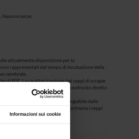
e
, Neuroscienze,
bile attualmente disposizione per la
pi sono rappresentati dal tempo di incubazione della
ivo cerebrale.
 che di BSE. La caratterizzazione dei ceppi di scrapie
rcolanti in Italia e ci permette un confronto diretto
a BSE che fenotipicamente è indistinguibile dallo
ecisa sapendo che in trasmissione primaria i ceppi
Informazioni sui cookie