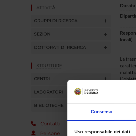
Durata 
ATTIVITÀ
Diparti
GRUPPI DI RICERCA
Respons
SEZIONI
locali)
DOTTORATI DI RICERCA
La tras
caratter
STRUTTURE
malattia
CENTRI
L’ obiet
ci forni
LABORATORI
con i ce
Il secon
BIBLIOTECHE
scrapie
Consenso
di scra
Contatti
Uso responsabile dei dati
ENTI
Persone