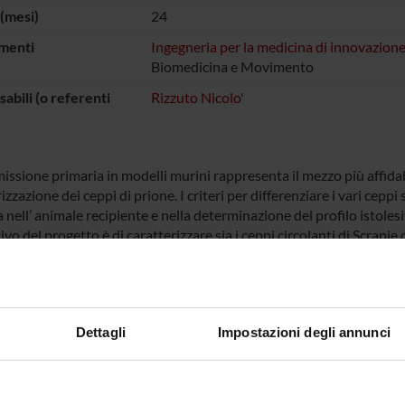
(mesi)
24
menti
Ingegneria per la medicina di innovazion
Biomedicina e Movimento
abili (o referenti
Rizzuto Nicolo'
missione primaria in modelli murini rappresenta il mezzo più affida
izzazione dei ceppi di prione. I criteri per differenziare i vari cep
 nell’ animale recipiente e nella determinazione del profilo istoles
tivo del progetto è di caratterizzare sia i ceppi circolanti di Scrapie
sce un importante dato epidemiologico relativo ai ceppi di prione ci
ppi già caratterizzati in altri stati europei.
do obiettivo è di escludere che tra gli ovini possa essersi diffusa l
. Gli esperimenti di trasmissione potranno fornirci una risposta pr
Dettagli
Impostazioni degli annunci
pie si comportano diversamente dalla BSE.
 FINANZIATORI: