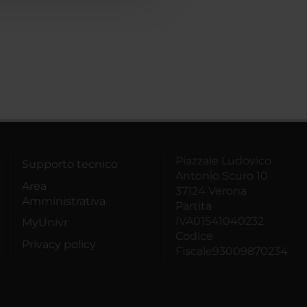
Piazzale Ludovico
Supporto tecnico
Antonio Scuro 10
Area
37124 Verona
Amministrativa
Partita
IVA01541040232
MyUnivr
Codice
Privacy policy
Fiscale93009870234