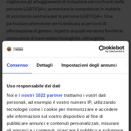
migliorare gli atteggiamenti di inclusione nei confronti delle
persone LGBTIQA+; aumentare le competenze in materia
di assistenza sanitaria per le persone LGBTIQA+. Una
particolare attenzione verrà dedicata ai percorsi di
affermazione di genere, rispetto ai quali verranno fornite le
conoscenze di base endocrinologiche, chirurgiche,
psicologiche e legali.
Consenso
Dettagli
Impostazioni degli annunci
In
Programme Director
Francesco Amaddeo
-
Sara Patuzzo Manzati
Participant
Uso responsabile dei dati
Lorenzo Bernini
-
Roberto Castello
-
Noi e
i nostri 1022 partner
trattiamo i vostri dati
Alessandra Cordiano
- Christian Leonardo Cristalli -
personali, ad esempio il vostro numero IP, utilizzando
Francesca Darra
- Paola Meneguzzo -
Sara Patuzzo
tecnologie come i cookie per memorizzare e accedere
Manzati
-
Francesca Pellini
-
Marianna Purgato
-
alle informazioni sul vostro dispositivo al fine di
Giada Silveri
- Alessandra Zanotto
pubblicare annunci e contenuti personalizzati, misurare
Related Departments
gli annunci e i contenuti, ricercare il pubblico e sviluppare