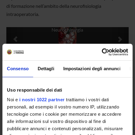
di formazione nell’ambito della neurofisiologia
intraoperatoria.
Previous
Next
Neurochirurgia
Manager
Francesco Sala
Consenso
Dettagli
Impostazioni degli annunci
In
Location
Piazzale Stefani, 1 - 37126 Verona
Uso responsabile dei dati
Documents
Pubblicazioni scelte
(pdf, it, 11 KB, 08/09/09)
Noi e
i nostri 1022 partner
trattiamo i vostri dati
personali, ad esempio il vostro numero IP, utilizzando
tecnologie come i cookie per memorizzare e accedere
alle informazioni sul vostro dispositivo al fine di
pubblicare annunci e contenuti personalizzati, misurare
Projects
Members