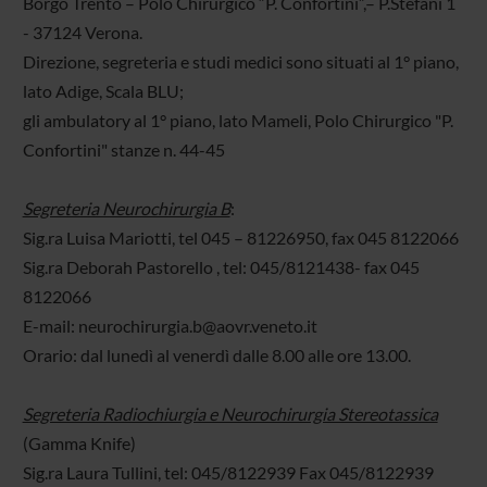
Borgo Trento – Polo Chirurgico “P. Confortini”,– P.Stefani 1
- 37124 Verona.
Direzione, segreteria e studi medici sono situati al 1° piano,
lato Adige, Scala BLU;
gli ambulatory al 1° piano, lato Mameli, Polo Chirurgico "P.
Confortini" stanze n. 44-45
Segreteria Neurochirurgia B
:
Sig.ra Luisa Mariotti, tel 045 – 81226950, fax 045 8122066
Sig.ra Deborah Pastorello , tel: 045/8121438- fax 045
8122066
E-mail: neurochirurgia.b@aovr.veneto.it
Orario: dal lunedì al venerdì dalle 8.00 alle ore 13.00.
Segreteria Radiochiurgia e Neurochirurgia Stereotassica
(Gamma Knife)
Sig.ra Laura Tullini, tel: 045/8122939 Fax 045/8122939