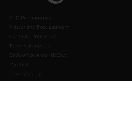
PhD Programmes
Master and Post Lauream
Contact information
Technical support
Back office Area - dbErw
MyUnivr
Privacy policy