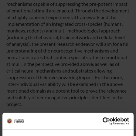
mechanisms capable of suppressing the pre-potent impact
of emotional stimuli are enacted. Through the development
of a highly coherent experimental framework and the
implementation of an integrated cross-species (humans,
monkeys, rodents) and multi-methodological approach
(including the behavioral, brain network and cellular level
of analysis), the present research endeavor will aim for a full
understanding of the neurocognitive mechanisms and
neural substrates that confer a special status to emotional
stimuli, in the perspective provided above, as well as of
critical neural mechanisms and substrates allowing
suppression of their overpowering impact. Furthermore,
inter-individual variability will be examined in the above
mentioned domain as a potent tool to prove the relevance
and solidity of neurocognitive principles identified in the
project.
ENTI FINANZIATORI: