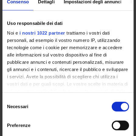
Consenso
Dettagli
Impostazioni degli annunci
In
MIUR - PRIN
Finanziamento:
assegnato e gestito dal Dipartimento
Programma:
PRIN
Uso responsabile dei dati
Noi e
i nostri 1022 partner
trattiamo i vostri dati
personali, ad esempio il vostro numero IP, utilizzando
PARTECIPANTI AL PROGETTO
tecnologie come i cookie per memorizzare e accedere
alle informazioni sul vostro dispositivo al fine di
Leonardo Chelazzi
Professore ordinario
pubblicare annunci e contenuti personalizzati, misurare
gli annunci e i contenuti, ricercare il pubblico e sviluppare
i servizi. Avete la possibilità di scegliere chi utilizza i
vostri dati e per quali scopi. Le vostre scelte in materia di
COLLABORATORI ESTERNI
privacy sono applicabili solo su questa proprietà digitale
in cui avete effettuato le vostre scelte. È possibile
Benedetto Sacchetti
Selezione
modificare o revocare il proprio consenso in qualsiasi
Necessari
Università degli Studi di Torino
del
momento dalla Dichiarazione sui cookie o facendo clic
consenso
Carlo Adolfo Porro
sull'icona di attivazione della privacy.
Università degli Studi di Modena e Reggio Emilia
Preferenze
Con il tuo consenso, vorremmo anche: