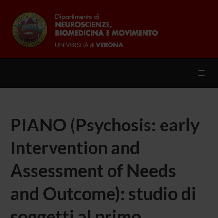
Toggl
PIANO (Psychosis: early
Intervention and
Assessment of Needs
and Outcome): studio di
soggetti al primo