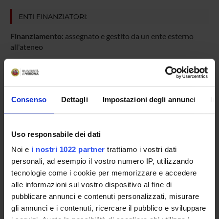
ENTI FINANZIATORI:
Finanziamento:
assegnato e gestito da un ente esterno
all'ateneo
PARTECIPANTI AL PROGETTO
Consenso
Dettagli
Impostazioni degli annunci
In
Mirella Ruggeri
Uso responsabile dei dati
AREE DI RICERCA COINVOLTE DAL PROGETTO
Noi e
i nostri 1022 partner
trattiamo i vostri dati
personali, ad esempio il vostro numero IP, utilizzando
Psychiatry
tecnologie come i cookie per memorizzare e accedere
alle informazioni sul vostro dispositivo al fine di
pubblicare annunci e contenuti personalizzati, misurare
SEZIONI
gli annunci e i contenuti, ricercare il pubblico e sviluppare