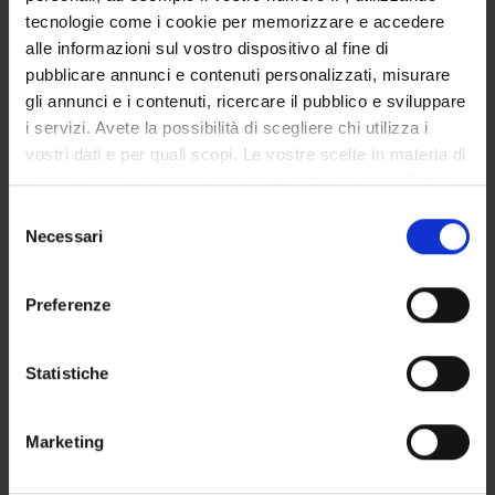
Tecnico-Amministrativo
tecnologie come i cookie per memorizzare e accedere
alle informazioni sul vostro dispositivo al fine di
Michela Rimondini
pubblicare annunci e contenuti personalizzati, misurare
Professore associato
gli annunci e i contenuti, ricercare il pubblico e sviluppare
Christa Zimmermann
i servizi. Avete la possibilità di scegliere chi utilizza i
Incaricato alla ricerca
vostri dati e per quali scopi. Le vostre scelte in materia di
privacy sono applicabili solo su questa proprietà digitale
in cui avete effettuato le vostre scelte. È possibile
Selezione
SEZIONI
modificare o revocare il proprio consenso in qualsiasi
Necessari
del
momento dalla Dichiarazione sui cookie o facendo clic
Psichiatria
consenso
sull'icona di attivazione della privacy.
Preferenze
Con il tuo consenso, vorremmo anche:
raccogliere informazioni sulla tua posizione
Statistiche
ATTIVITÀ
geografica, con un'approssimazione di qualche
metro,
Marketing
GRUPPI DI RICERCA
Identificare il tuo dispositivo, scansionandolo
attivamente alla ricerca di caratteristiche specifiche
SEZIONI