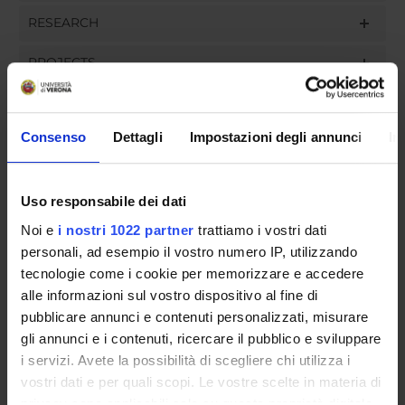
RESEARCH
PROJECTS
ASSIGNMENTS
Consenso
Dettagli
Impostazioni degli annunci
In
ORGANISATION
Uso responsabile dei dati
Noi e
i nostri 1022 partner
trattiamo i vostri dati
GOVERNANCE
personali, ad esempio il vostro numero IP, utilizzando
tecnologie come i cookie per memorizzare e accedere
COMMITTEES
alle informazioni sul vostro dispositivo al fine di
pubblicare annunci e contenuti personalizzati, misurare
DEPARTMENT ADMINISTRATION OFFICES
gli annunci e i contenuti, ricercare il pubblico e sviluppare
STUDENT ADMINISTRATION OFFICES
i servizi. Avete la possibilità di scegliere chi utilizza i
vostri dati e per quali scopi. Le vostre scelte in materia di
privacy sono applicabili solo su questa proprietà digitale
DEPARTMENT FACILITIES