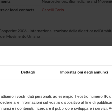
ments
Neurosciences, Biomedicine and Moveme
s or local contacts
Capelli Carlo
ooperInt 2006 –Internazionalizzazione della didattica nell’Ambito 
e del Movimento Umano
NSORS:
Funds:
assigned and managed by the de
Dettagli
Impostazioni degli annunci
ECT PARTICIPANTS
apelli
rattiamo i vostri dati personali, ad esempio il vostro numero IP, 
dere alle informazioni sul vostro dispositivo al fine di pubblica
nunci e i contenuti, ricercare il pubblico e sviluppare i servizi. A