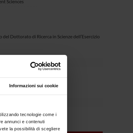
nt Sciences
del Dottorato di Ricerca in Scienze dell’Esercizio
partment
Informazioni sui cookie
utilizzando tecnologie come i
re annunci e contenuti
vete la possibilità di scegliere