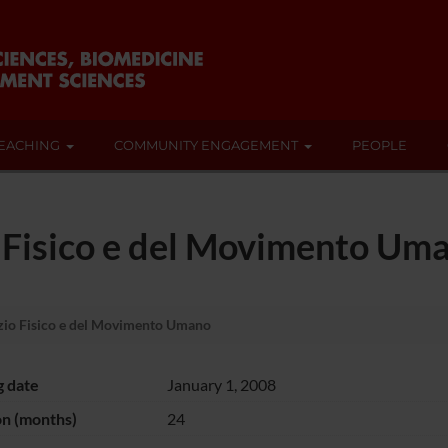
EACHING
COMMUNITY ENGAGEMENT
PEOPLE
o Fisico e del Movimento Um
izio Fisico e del Movimento Umano
g date
January 1, 2008
on (months)
24