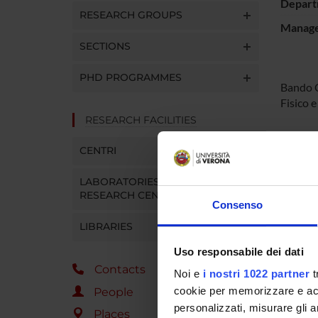
Depart
RESEARCH GROUPS
Manager
SECTIONS
PHD PROGRAMMES
Bando C
Fisico 
RESEARCH FACILITIES
SPO
CENTRI
LABORATORIES AND
RESEARCH CENTRES
Consenso
LIBRARIES
PROJ
Uso responsabile dei dati
Contacts
Carlo C
Noi e
i nostri 1022 partner
t
cookie per memorizzare e acce
People
personalizzati, misurare gli an
Places