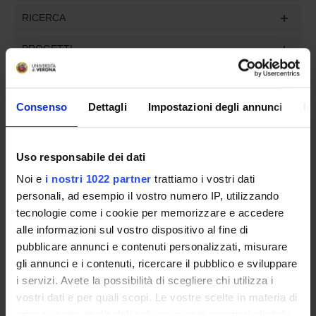
RICERCA
PROGETTI
INCARICHI
Consenso
Dettagli
Impostazioni degli annunci
In
Uso responsabile dei dati
ORGANIZZAZIONE
Noi e
i nostri 1022 partner
trattiamo i vostri dati
GOVERNANCE
personali, ad esempio il vostro numero IP, utilizzando
tecnologie come i cookie per memorizzare e accedere
COMMISSIONI
alle informazioni sul vostro dispositivo al fine di
pubblicare annunci e contenuti personalizzati, misurare
UFFICI E STRUTTURE DI SERVIZIO
gli annunci e i contenuti, ricercare il pubblico e sviluppare
i servizi. Avete la possibilità di scegliere chi utilizza i
SERVIZI DI SEGRETERIA STUDENTI
vostri dati e per quali scopi. Le vostre scelte in materia di
privacy sono applicabili solo su questa proprietà digitale
STRUTTURE DEL DIPARTIMENTO