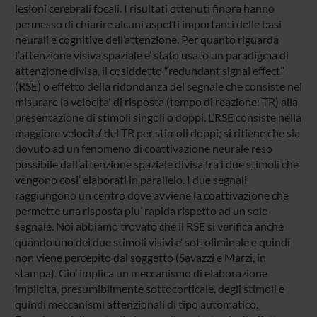
lesioni cerebrali focali. I risultati ottenuti finora hanno
permesso di chiarire alcuni aspetti importanti delle basi
neurali e cognitive dell’attenzione. Per quanto riguarda
l’attenzione visiva spaziale e’ stato usato un paradigma di
attenzione divisa, il cosiddetto “redundant signal effect”
(RSE) o effetto della ridondanza del segnale che consiste nel
misurare la velocita' di risposta (tempo di reazione: TR) alla
presentazione di stimoli singoli o doppi. L’RSE consiste nella
maggiore velocita’ del TR per stimoli doppi; si ritiene che sia
dovuto ad un fenomeno di coattivazione neurale reso
possibile dall’attenzione spaziale divisa fra i due stimoli che
vengono cosi’ elaborati in parallelo. I due segnali
raggiungono un centro dove avviene la coattivazione che
permette una risposta piu’ rapida rispetto ad un solo
segnale. Noi abbiamo trovato che il RSE si verifica anche
quando uno dei due stimoli visivi e’ sottoliminale e quindi
non viene percepito dal soggetto (Savazzi e Marzi, in
stampa). Cio’ implica un meccanismo di elaborazione
implicita, presumibilmente sottocorticale, degli stimoli e
quindi meccanismi attenzionali di tipo automatico.