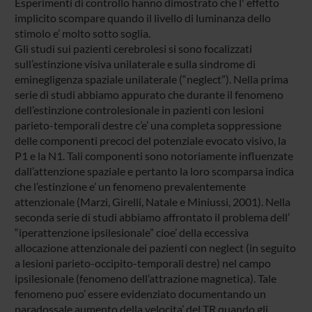
Esperimenti di controllo hanno dimostrato che l' effetto
implicito scompare quando il livello di luminanza dello
stimolo e’ molto sotto soglia.
Gli studi sui pazienti cerebrolesi si sono focalizzati
sull’estinzione visiva unilaterale e sulla sindrome di
eminegligenza spaziale unilaterale (“neglect”). Nella prima
serie di studi abbiamo appurato che durante il fenomeno
dell’estinzione controlesionale in pazienti con lesioni
parieto-temporali destre c’e’ una completa soppressione
delle componenti precoci del potenziale evocato visivo, la
P1 e la N1. Tali componenti sono notoriamente influenzate
dall’attenzione spaziale e pertanto la loro scomparsa indica
che l’estinzione e’ un fenomeno prevalentemente
attenzionale (Marzi, Girelli, Natale e Miniussi, 2001). Nella
seconda serie di studi abbiamo affrontato il problema dell’
“iperattenzione ipsilesionale” cioe’ della eccessiva
allocazione attenzionale dei pazienti con neglect (in seguito
a lesioni parieto-occipito-temporali destre) nel campo
ipsilesionale (fenomeno dell’attrazione magnetica). Tale
fenomeno puo’ essere evidenziato documentando un
paradossale aumento della velocita’ del TR quando gli