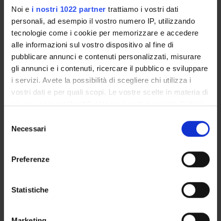
Noi e
i nostri 1022 partner
trattiamo i vostri dati
personali, ad esempio il vostro numero IP, utilizzando
ENTI FINANZIATORI:
tecnologie come i cookie per memorizzare e accedere
alle informazioni sul vostro dispositivo al fine di
C.N.R. Consiglio Nazionale delle Ricerche
pubblicare annunci e contenuti personalizzati, misurare
Finanziamento:
assegnato e gestito dal Dipartimento
gli annunci e i contenuti, ricercare il pubblico e sviluppare
i servizi. Avete la possibilità di scegliere chi utilizza i
vostri dati e per quali scopi. Le vostre scelte in materia di
PARTECIPANTI AL PROGETTO
privacy sono applicabili solo su questa proprietà digitale
in cui avete effettuato le vostre scelte. È possibile
Selezione
Leonardo Chelazzi
modificare o revocare il proprio consenso in qualsiasi
Necessari
Professore ordinario
del
momento dalla Dichiarazione sui cookie o facendo clic
consenso
Massimo Girelli
sull'icona di attivazione della privacy.
Professore associato
Preferenze
Con il tuo consenso, vorremmo anche:
Carlo Alberto Marzi
raccogliere informazioni sulla tua posizione
Professore emerito
Statistiche
geografica, con un'approssimazione di qualche
metro,
Marketing