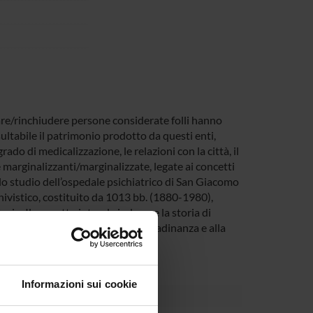
rare/rinchiudere persone considerate folli hanno
sultabile il patrimonio prodotto da questi enti,
ado di medicalizzazione, le relazioni con la città, il
ie marginalizzanti/marginalizzate, legate ai concetti
o lo studio dell’ospedale psichiatrico di San Giacomo
ivistico, costituito da 1013 bb. (1880-1980),
ario. Il progetto intende indagare la storia di
io, per renderlo fruibile alla cittadinanza e alla
Informazioni sui cookie