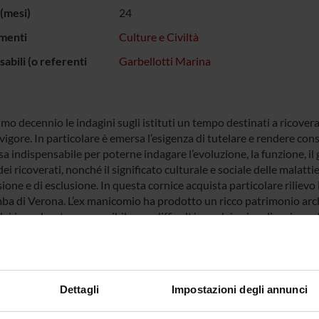
(mesi)
24
menti
Culture e Civiltà
abili (o referenti
Garbellotti Marina
imo decennio le indagini sugli istituti un tempo destinati a ricove
vigore. In particolare è emersa l’esigenza di tutelare e rendere con
 indispensabile per poterne indagare l’evoluzione, la funzione, il gr
dei ricoverati, nonché il significato culturale e sociale delle malatt
sione e di esclusione. In questa cornice acquista particolare riliev
mba di Verona. L’ex manicomio ha prodotto un ricco patrimonio arch
é inesplorato e accessibile con difficoltà perché privo di un invent
mportante ente assistenziale e catalogare l’archivio dell’ex manicom
 scientifica.
Dettagli
Impostazioni degli annunci
 FINANZIATORI: