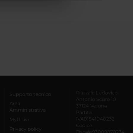
Piazzale Ludovico
Supporto tecnico
Antonio Scuro 10
Area
37124 Verona
Amministrativa
Partita
IVA01541040232
MyUnivr
Codice
Privacy policy
Fiscale93009870234