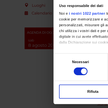
Luoghi
Uso responsabile dei dati
Calendario
Noi e
i nostri 1022 partner
t
cookie per memorizzare e acce
personalizzati, misurare gli an
PART
chi utilizza i vostri dati e pe
AGENDA DI OGGI
Marina 
digitale in cui avete effettua
sab
dalla Dichiarazione sui cookie
8 agosto 2026
Con il tuo consenso, vorrem
Selezione
COLL
raccogliere informazi
Necessari
del
Identificare il tuo di
consenso
Silvan
digitali).
Approfondisci come vengono el
modificare o ritirare il tuo 
Rifiuta
SEZIO
Utilizziamo i cookie per perso
nostro traffico. Condividiamo 
Storia
di analisi dei dati web, pubbl