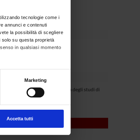
Dipartimento
utilizzando tecnologie come i
re annunci e contenuti
vete la possibilità di scegliere
li solo su questa proprietà
consenso in qualsiasi momento
alche metro,
Marketing
e specifiche (impronte
ianco
Università degli studi di
Verona
ezione dettagli
. Puoi
Accetta tutti
l media e per analizzare il
ostri partner che si occupano
azioni che hai fornito loro o