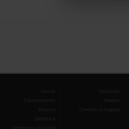
che hanno raccolto dal tuo uti
Home
Dottorati
Dipartimento
Master
Ricerca
Contatti e mappa
Didattica
Territorio e Società