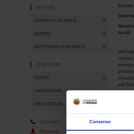
Durata 
ATTIVITÀ
Diparti
GRUPPI DI RICERCA
Respons
locali)
SEZIONI
DOTTORATI DI RICERCA
Nell’ult
ripreso 
premessa
STRUTTURE
profilo 
CENTRI
di inclu
alla To
LABORATORI
pressoch
questo i
BIBLIOTECHE
comunità
Consenso
Contatti
ENTI
Persone