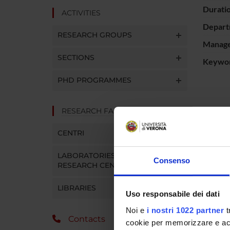
Durati
ACTIVITIES
Depart
RESEARCH GROUPS
Manager
SECTIONS
Keywo
PHD PROGRAMMES
RESEARCH FACILITIES
PROJ
CENTRI
France
LABORATORIES AND
Consenso
RESEARCH CENTRES
Corrad
LIBRARIES
Laura G
Uso responsabile dei dati
Noi e
i nostri 1022 partner
t
Contacts
cookie per memorizzare e acce
SECTI