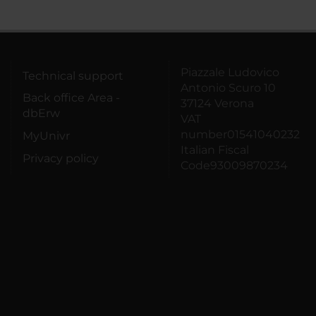
Piazzale Ludovico
Technical support
Antonio Scuro 10
Back office Area -
37124 Verona
dbErw
VAT
number01541040232
MyUnivr
Italian Fiscal
Privacy policy
Code93009870234