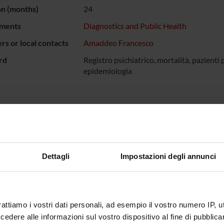
on (months)
24
ments
Diagnostics and Public Health
s or local contacts
Amaddeo Francesco
rd
Registro psichiatrico, mortalità, pazienti p
epidemiologia
ECT PARTICIPANTS
sco Amaddeo
Full Professor
Alberto 
Dettagli
Impostazioni degli annunci
o Barbui
Full Professor
Michele 
rigoletti
rattiamo i vostri dati personali, ad esempio il vostro numero IP, 
dere alle informazioni sul vostro dispositivo al fine di pubblica
ONS