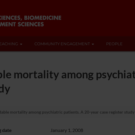
EACHING
COMMUNITY ENGAGEMENT
PEOPLE
le mortality among psychiatr
udy
able mortality among psychiatric patients. A 20-year case register study
g date
January 1, 2008