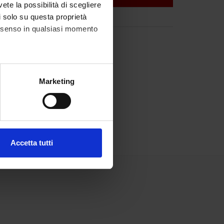
vete la possibilità di scegliere
li solo su questa proprietà
consenso in qualsiasi momento
alche metro,
Marketing
e specifiche (impronte
ezione dettagli
. Puoi
Accetta tutti
l media e per analizzare il
ostri partner che si occupano
azioni che hai fornito loro o