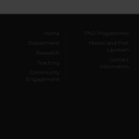
Home
PhD Programmes
Department
Master and Post
Lauream
Research
Contact
Teaching
information
Community
Engagement