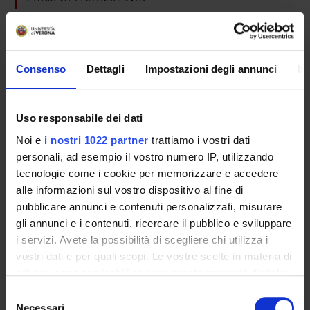
Michele Tansella
Consenso
Dettagli
Impostazioni degli annunci
In
RESEARCH AREAS INVOLVED IN THE PROJECT
Psychiatry
Uso responsabile dei dati
Noi e
i nostri 1022 partner
trattiamo i vostri dati
personali, ad esempio il vostro numero IP, utilizzando
SECTIONS
tecnologie come i cookie per memorizzare e accedere
alle informazioni sul vostro dispositivo al fine di
Section of Psychiatry and Clinical Psychology
pubblicare annunci e contenuti personalizzati, misurare
gli annunci e i contenuti, ricercare il pubblico e sviluppare
i servizi. Avete la possibilità di scegliere chi utilizza i
vostri dati e per quali scopi. Le vostre scelte in materia di
ACTIVITIES
privacy sono applicabili solo su questa proprietà digitale
in cui avete effettuato le vostre scelte. È possibile
Selezione
RESEARCH GROUPS
modificare o revocare il proprio consenso in qualsiasi
Necessari