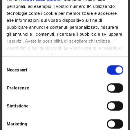
personali, ad esempio il vostro numero IP, utilizzando
Claudia Goss
tecnologie come i cookie per memorizzare e accedere
Maria Angela Mazzi
alle informazioni sul vostro dispositivo al fine di
Technical-administrative staff
pubblicare annunci e contenuti personalizzati, misurare
gli annunci e i contenuti, ricercare il pubblico e sviluppare
Francesca Moretti
i servizi. Avete la possibilità di scegliere chi utilizza i
Associate Professor
vostri dati e per quali scopi. Le vostre scelte in materia di
Christa Zimmermann
privacy sono applicabili solo su questa proprietà digitale
Research Assistants
in cui avete effettuato le vostre scelte. È possibile
Selezione
modificare o revocare il proprio consenso in qualsiasi
Necessari
del
momento dalla Dichiarazione sui cookie o facendo clic
consenso
SECTIONS
sull'icona di attivazione della privacy.
Preferenze
Section of Psychiatry and Clinical Psychology
Con il tuo consenso, vorremmo anche:
raccogliere informazioni sulla tua posizione
Statistiche
geografica, con un'approssimazione di qualche
metro,
Marketing
ACTIVITIES
Identificare il tuo dispositivo, scansionandolo