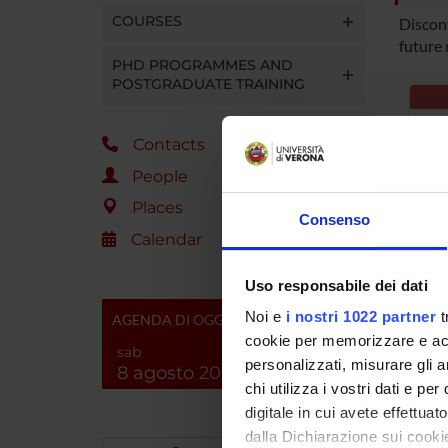
COURSES
Discon
future 
PHD PROGRAMMES AND
POSTGRADUATE TRAINING
TF
Contacts
People
le
Places
Consenso
Deg
Calendar
e s
Uso responsabile dei dati
Lo
Noi e
i nostri 1022 partner
t
AGENDA DI OGGI
cookie per memorizzare e acce
sab
personalizzati, misurare gli an
8 agosto 2026
chi utilizza i vostri dati e pe
digitale in cui avete effettua
dalla Dichiarazione sui cookie