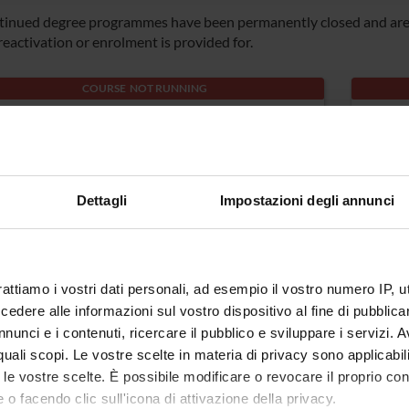
tinued degree programmes have been permanently closed and are n
reactivation or enrolment is provided for.
COURSE NOT RUNNING
A A029 Physical education in secondary-
TFA_V
vel schools and institutes
A030
Dettagli
Impostazioni degli annunci
ree class: A029 - Educazione fisica negli istituti
Degre
cuole di istruzione secondaria II grado
NEGLI
cation: Verona
SECON
rattiamo i vostri dati personali, ad esempio il vostro numero IP, 
SPOR
dere alle informazioni sul vostro dispositivo al fine di pubblica
Locati
nunci e i contenuti, ricercare il pubblico e sviluppare i servizi. A
r quali scopi. Le vostre scelte in materia di privacy sono applicabi
to le vostre scelte. È possibile modificare o revocare il proprio 
 o facendo clic sull'icona di attivazione della privacy.