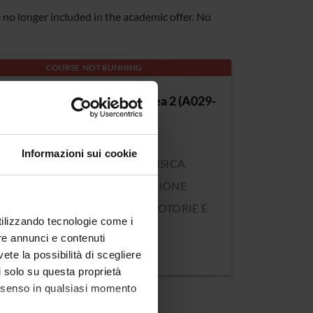
o longer included in the academic offer. No
COURSE NOT RUNNING
ER2 Vertical disciplinary area 2 (A029-
)
Informazioni sui cookie
e class: AC02 - EDUCAZIONE FISICA
 ISTITUTI E SCUOLE DI ISTRUZIONE
DARIA II GRADO, SCIENZE MOTORIE E
utilizzando tecnologie come i
TIVE
re annunci e contenuti
on: Verona
vete la possibilità di scegliere
li solo su questa proprietà
consenso in qualsiasi momento