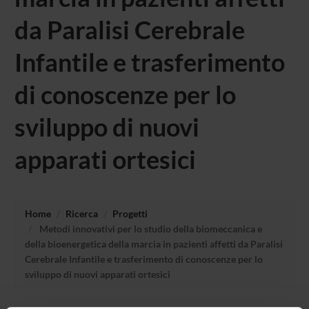
da Paralisi Cerebrale
Infantile e trasferimento
di conoscenze per lo
sviluppo di nuovi
apparati ortesici
Home
Ricerca
Progetti
Metodi innovativi per lo studio della biomeccanica e
della bioenergetica della marcia in pazienti affetti da Paralisi
Cerebrale Infantile e trasferimento di conoscenze per lo
sviluppo di nuovi apparati ortesici