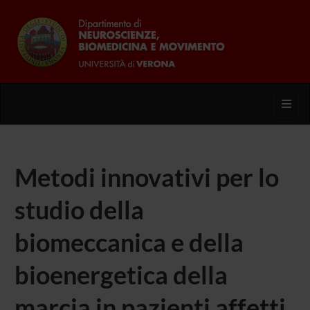
Toggl
Metodi innovativi per lo
studio della
biomeccanica e della
bioenergetica della
marcia in pazienti affetti