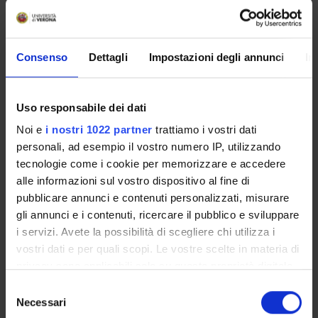
Data inizio
1 gennaio 2008
Durata (mesi)
Consenso
Dettagli
Impostazioni degli annunci
In
12
Uso responsabile dei dati
SEZIONI
Noi e
i nostri 1022 partner
trattiamo i vostri dati
personali, ad esempio il vostro numero IP, utilizzando
Scienze Motorie
tecnologie come i cookie per memorizzare e accedere
alle informazioni sul vostro dispositivo al fine di
pubblicare annunci e contenuti personalizzati, misurare
gli annunci e i contenuti, ricercare il pubblico e sviluppare
i servizi. Avete la possibilità di scegliere chi utilizza i
ATTIVITÀ
vostri dati e per quali scopi. Le vostre scelte in materia di
privacy sono applicabili solo su questa proprietà digitale
GRUPPI DI RICERCA
in cui avete effettuato le vostre scelte. È possibile
Selezione
SEZIONI
modificare o revocare il proprio consenso in qualsiasi
Necessari
del
momento dalla Dichiarazione sui cookie o facendo clic