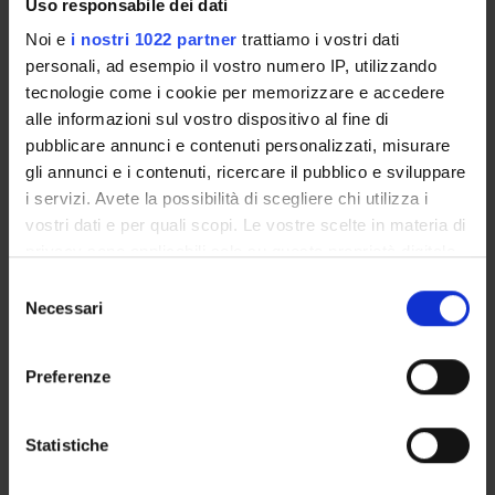
Uso responsabile dei dati
Paolo Manganotti
Noi e
i nostri 1022 partner
trattiamo i vostri dati
personali, ad esempio il vostro numero IP, utilizzando
Carlo Alberto Marzi
Emeritus Professor
tecnologie come i cookie per memorizzare e accedere
alle informazioni sul vostro dispositivo al fine di
Francesco Sala
pubblicare annunci e contenuti personalizzati, misurare
Full Professor
gli annunci e i contenuti, ricercare il pubblico e sviluppare
i servizi. Avete la possibilità di scegliere chi utilizza i
Barbara Santini
vostri dati e per quali scopi. Le vostre scelte in materia di
Andrea Talacchi
privacy sono applicabili solo su questa proprietà digitale
in cui avete effettuato le vostre scelte. È possibile
Selezione
modificare o revocare il proprio consenso in qualsiasi
Necessari
del
SECTIONS
momento dalla Dichiarazione sui cookie o facendo clic
consenso
sull'icona di attivazione della privacy.
Neurology Section
Neurosurgery Section
Preferenze
Physiology and Psychology Section
Con il tuo consenso, vorremmo anche:
raccogliere informazioni sulla tua posizione
Statistiche
geografica, con un'approssimazione di qualche
metro,