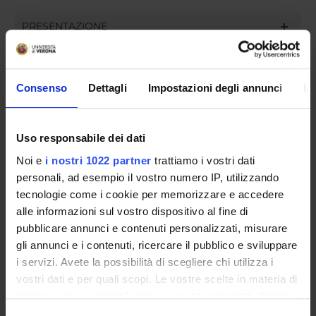
PRESENTAZIONE
RICERCA
INCARICHI
Consenso
Dettagli
Impostazioni degli annunci
In
Uso responsabile dei dati
Noi e
i nostri 1022 partner
trattiamo i vostri dati
ORGANIZZAZIONE
personali, ad esempio il vostro numero IP, utilizzando
tecnologie come i cookie per memorizzare e accedere
GOVERNANCE
alle informazioni sul vostro dispositivo al fine di
COMMISSIONI
pubblicare annunci e contenuti personalizzati, misurare
gli annunci e i contenuti, ricercare il pubblico e sviluppare
UFFICI E STRUTTURE DI SERVIZIO
i servizi. Avete la possibilità di scegliere chi utilizza i
vostri dati e per quali scopi. Le vostre scelte in materia di
SERVIZI DI SEGRETERIA STUDENTI
privacy sono applicabili solo su questa proprietà digitale
in cui avete effettuato le vostre scelte. È possibile