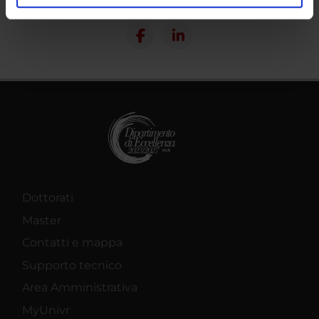
Condividi
analizzare il nostro traffico. Condividiamo inoltre
informazioni sul modo in cui utilizzi il nostro sito con i
nostri partner che si occupano di analisi dei dati web,
pubblicità e social media, i quali potrebbero combinarle
con altre informazioni che hai fornito loro o che hanno
raccolto dal tuo utilizzo dei loro servizi.
Dottorati
Master
Contatti e mappa
Supporto tecnico
Area Amministrativa
MyUnivr