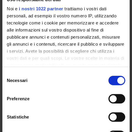
ultima modifica:
Noi e
i nostri 1022 partner
trattiamo i vostri dati
14 novembre 2022
personali, ad esempio il vostro numero IP, utilizzando
Citazione bibliografica:
tecnologie come i cookie per memorizzare e accedere
Rossolillo, P.; Matucci, Andrea; Scarlatti, G.;
Zipeto, Donato
,
alle informazioni sul vostro dispositivo al fine di
Fusion complexes as immunogens for the induction of
pubblicare annunci e contenuti personalizzati, misurare
broad spectrum neutralizing antibodies against HIV-1
,
Atti
gli annunci e i contenuti, ricercare il pubblico e sviluppare
di "Rational design of HIV vaccines and microbicides"
i servizi. Avete la possibilità di scegliere chi utilizza i
, Siena, Italy , 22-23 Novembre 2007 ,
2007
,
pp. 4-4
vostri dati e per quali scopi. Le vostre scelte in materia di
privacy sono applicabili solo su questa proprietà digitale
Consulta la scheda completa presente nel
repository
in cui avete effettuato le vostre scelte. È possibile
Selezione
istituzionale della Ricerca di Ateneo
modificare o revocare il proprio consenso in qualsiasi
Necessari
del
momento dalla Dichiarazione sui cookie o facendo clic
consenso
PROGETTI COLLEGATI
sull'icona di attivazione della privacy.
Preferenze
TITOLO
DIPARTIMENTO
RESPONSABILI
Con il tuo consenso, vorremmo anche:
<<indietro
raccogliere informazioni sulla tua posizione
Statistiche
geografica, con un'approssimazione di qualche
metro,