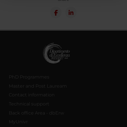
con altre informazioni che hai fornito loro o che hanno
raccolto dal tuo utilizzo dei loro servizi.
PhD Programmes
Master and Post Lauream
Contact information
Technical support
Back office Area - dbErw
MyUnivr