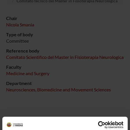
Comitato tecnico del Master in Fisioterapia Neurologica
Chair
Nicola Smania
Type of body
Committee
Reference body
Comitato Scientifico del Master in Fisioterapia Neurologica
Faculty
Medicine and Surgery
Department
Neurosciences, Biomedicine and Movement Sciences
MEMBERS