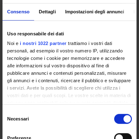
Consenso
Dettagli
Impostazioni degli annunci
In
Valentina Cirio
Uso responsabile dei dati
RECORDS AND DOCUMENTS
Noi e
i nostri 1022 partner
trattiamo i vostri dati
personali, ad esempio il vostro numero IP, utilizzando
tecnologie come i cookie per memorizzare e accedere
alle informazioni sul vostro dispositivo al fine di
ORGANISATION
pubblicare annunci e contenuti personalizzati, misurare
gli annunci e i contenuti, ricercare il pubblico e sviluppare
GOVERNANCE
i servizi. Avete la possibilità di scegliere chi utilizza i
vostri dati e per quali scopi. Le vostre scelte in materia di
COMMITTEES
privacy sono applicabili solo su questa proprietà digitale
in cui avete effettuato le vostre scelte. È possibile
DEPARTMENT ADMINISTRATION OFFICES
Selezione
modificare o revocare il proprio consenso in qualsiasi
Necessari
del
STUDENT ADMINISTRATION OFFICES
momento dalla Dichiarazione sui cookie o facendo clic
consenso
sull'icona di attivazione della privacy.
Preferenze