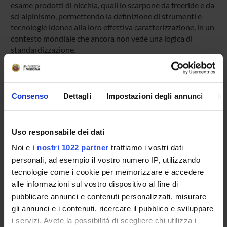
esame prodotti di nicchia, quali lo scarpone da freeride e da
sci alpinismo, permettendo la definizione di strumenti e
tecnologie idonee alla loro effettiva caratterizzazione, in un
contesto mondiale che ancora non vede una logica di
standardizzazione.
Le azioni condotte in ambito Smart Manufacturing hanno
permesso una preliminare identificazione di materiali e
tecnologie di stampa 3D utilizzabili ai fini della
Consenso
Dettagli
Impostazioni degli annunci
In
realizzazione di prototipi funzionali di scarpone. L’aspetto
assume rilevanza, in quanto tale disponibilità permette sia
la realizzazione di preserie, indispensabili per comprendere
le caratteristiche di prodotto prima di attuare ingenti
Uso responsabile dei dati
investimenti per la manifattura su larga scala, nonché di
Noi e
i nostri 1022 partner
trattiamo i vostri dati
prodotti personalizzati,
personali, ad esempio il vostro numero IP, utilizzando
destinati questi ad atleti professionisti e ad utenze con
tecnologie come i cookie per memorizzare e accedere
esigenze particolari. Soprattutto in questi ultimi casi, le
alle informazioni sul vostro dispositivo al fine di
metodiche di progettazione computazionale assumono
pubblicare annunci e contenuti personalizzati, misurare
rilevanza al fine di garantire le caratteristiche di
gli annunci e i contenuti, ricercare il pubblico e sviluppare
performance richieste.
i servizi. Avete la possibilità di scegliere chi utilizza i