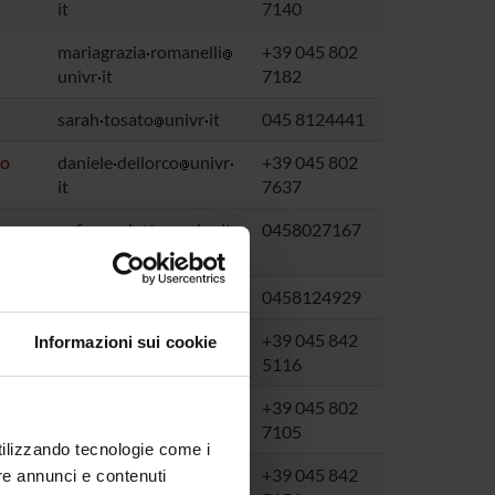
it
7140
mariagrazia
romanelli
+39 045 802
univr
it
7182
sarah
tosato
univr
it
045 8124441
co
daniele
dellorco
univr
+39 045 802
it
7637
sofia
mariotto
univr
it
0458027167
michela
nose
univr
it
0458124929
cantor
tarperi
univr
it
+39 045 842
Informazioni sui cookie
5116
marco
veronese
univr
+39 045 802
it
7105
utilizzando tecnologie come i
sara
bigardi
univr
it
+39 045 842
re annunci e contenuti