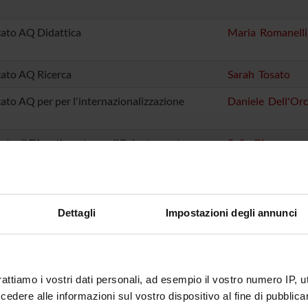
cato AQ Didattica
Maria Romanelli
cato AQ Ricerca
Sarah Tosato
cato AQ per per l'internazionalizzazione
Daniele Dell'Or
nte di Dipartimento per l'Orientamento
Sofia Giovanna
Mariotto
nte per l'Inclusione
Michela Nose'
nte Rete delle Università per lo Sviluppo
Cantor Tarperi
Dettagli
Impostazioni degli annunci
ibile - RUS
rente IRIS Ricerca e Terza Missione
Marco Veronese
rattiamo i vostri dati personali, ad esempio il vostro numero IP, 
nte di Dipartimento Comunicazione e Web
Sara Bigardi
dere alle informazioni sul vostro dispositivo al fine di pubblica