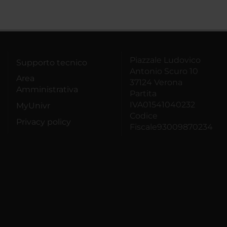
Piazzale Ludovico
Supporto tecnico
Antonio Scuro 10
Area
37124 Verona
Amministrativa
Partita
IVA01541040232
MyUnivr
Codice
Privacy policy
Fiscale93009870234