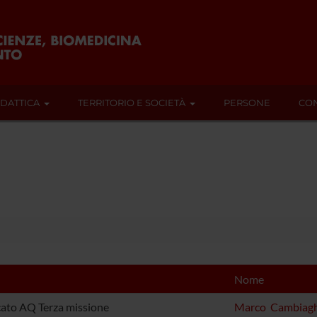
IDATTICA
TERRITORIO E SOCIETÀ
PERSONE
CON
Nome
cato AQ Terza missione
Marco Cambiagh