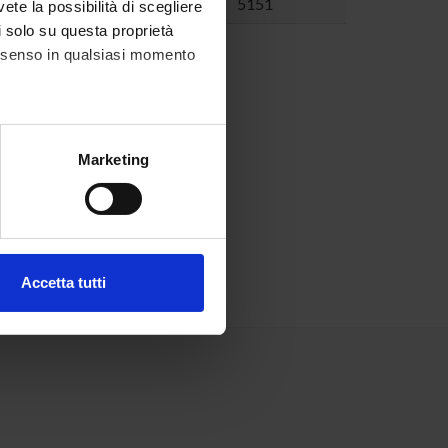
5151
vete la possibilità di scegliere
li solo su questa proprietà
consenso in qualsiasi momento
alche metro,
Marketing
e specifiche (impronte
ezione dettagli
. Puoi
Accetta tutti
l media e per analizzare il
ostri partner che si occupano
azioni che hai fornito loro o