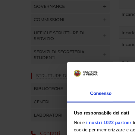
GOVERNANCE
Incari
COMMISSIONI
Incari
UFFICI E STRUTTURE DI
SERVIZIO
Incari
SERVIZI DI SEGRETERIA
STUDENTI
Refere
STRUTTURE DEL DIPARTIMENTO
Refere
BIBLIOTECHE
Refere
Consenso
Sosten
CENTRI
Refere
Uso responsabile dei dati
LABORATORI
Noi e
i nostri 1022 partner
t
Refere
cookie per memorizzare e acce
Contatti