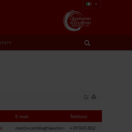
TATTI
E-mail
Telefono
i
marco
cambiaghi
univr
+39 045 802