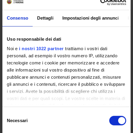
Mirella Ruggeri
Marco Stegagno
Consenso
Dettagli
Impostazioni degli annunci
In
Michele Tansella
Uso responsabile dei dati
Noi e
i nostri 1022 partner
trattiamo i vostri dati
SECTIONS
personali, ad esempio il vostro numero IP, utilizzando
Section of Psychiatry and Clinical Psychology
tecnologie come i cookie per memorizzare e accedere
alle informazioni sul vostro dispositivo al fine di
pubblicare annunci e contenuti personalizzati, misurare
gli annunci e i contenuti, ricercare il pubblico e sviluppare
i servizi. Avete la possibilità di scegliere chi utilizza i
ACTIVITIES
vostri dati e per quali scopi. Le vostre scelte in materia di
privacy sono applicabili solo su questa proprietà digitale
RESEARCH GROUPS
in cui avete effettuato le vostre scelte. È possibile
Selezione
SECTIONS
modificare o revocare il proprio consenso in qualsiasi
Necessari
del
momento dalla Dichiarazione sui cookie o facendo clic
consenso
PHD PROGRAMMES