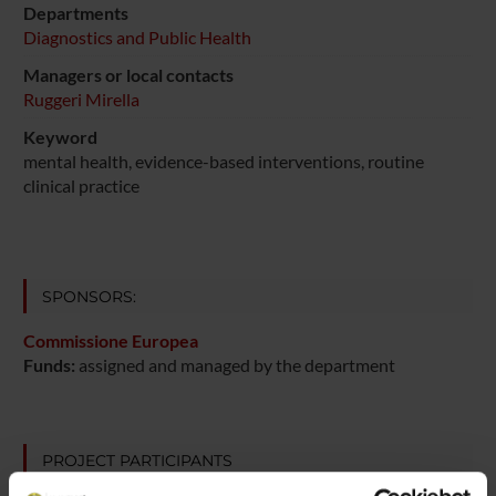
Departments
Diagnostics and Public Health
Managers or local contacts
Ruggeri Mirella
Keyword
mental health, evidence-based interventions, routine
clinical practice
SPONSORS:
Commissione Europea
Funds:
assigned and managed by the department
PROJECT PARTICIPANTS