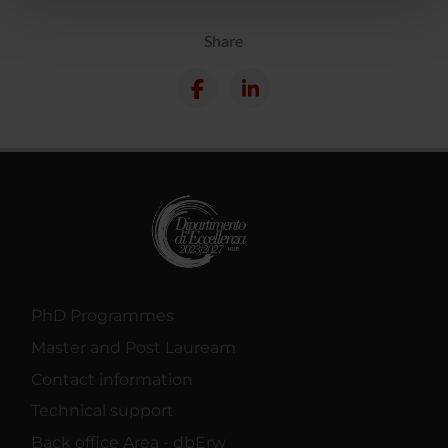
pubblicità e social media, i quali potrebbero combinarle
Share
con altre informazioni che hai fornito loro o che hanno
raccolto dal tuo utilizzo dei loro servizi.
PhD Programmes
Master and Post Lauream
Contact information
Technical support
Back office Area - dbErw