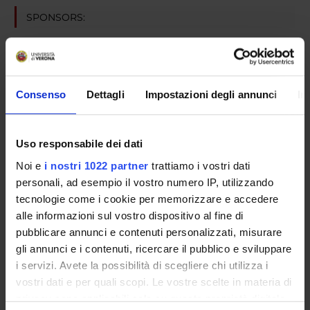
SPONSORS:
Boehringer Ingelheim
Funds:
assigned and managed by the department
Consenso
Dettagli
Impostazioni degli annunci
In
PROJECT PARTICIPANTS
Uso responsabile dei dati
Michele Tinazzi
Full Professor
Noi e
i nostri 1022 partner
trattiamo i vostri dati
personali, ad esempio il vostro numero IP, utilizzando
tecnologie come i cookie per memorizzare e accedere
alle informazioni sul vostro dispositivo al fine di
SECTIONS
pubblicare annunci e contenuti personalizzati, misurare
Neurology Section
gli annunci e i contenuti, ricercare il pubblico e sviluppare
i servizi. Avete la possibilità di scegliere chi utilizza i
vostri dati e per quali scopi. Le vostre scelte in materia di
privacy sono applicabili solo su questa proprietà digitale