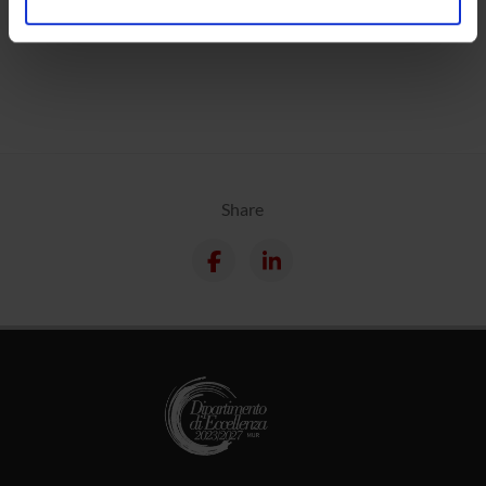
analizzare il nostro traffico. Condividiamo inoltre
Calendar
informazioni sul modo in cui utilizzi il nostro sito con i
nostri partner che si occupano di analisi dei dati web,
pubblicità e social media, i quali potrebbero combinarle
con altre informazioni che hai fornito loro o che hanno
raccolto dal tuo utilizzo dei loro servizi.
Share