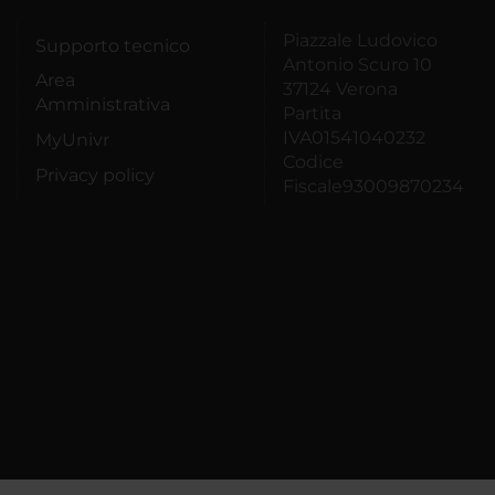
Piazzale Ludovico
Supporto tecnico
Antonio Scuro 10
Area
37124 Verona
Amministrativa
Partita
IVA01541040232
MyUnivr
Codice
Privacy policy
Fiscale93009870234