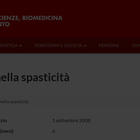
IDATTICA
TERRITORIO E SOCIETÀ
PERSONE
CON
nella spasticità
nella spasticità
izio
1 settembre 2008
(mesi)
6