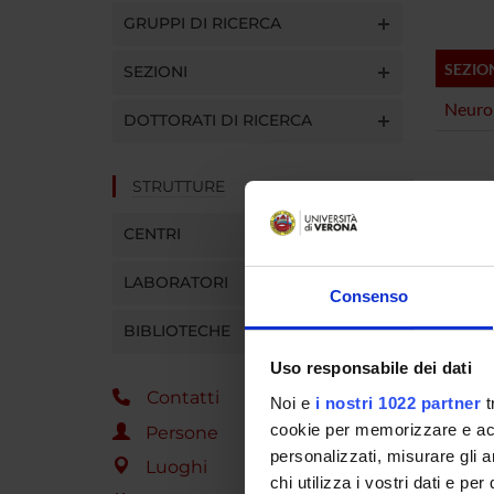
GRUPPI DI RICERCA
SEZIO
SEZIONI
Neuro
DOTTORATI DI RICERCA
STRUTTURE
CENTRI
LABORATORI
Consenso
BIBLIOTECHE
Uso responsabile dei dati
Contatti
Noi e
i nostri 1022 partner
t
cookie per memorizzare e acce
Persone
personalizzati, misurare gli an
Luoghi
chi utilizza i vostri dati e pe