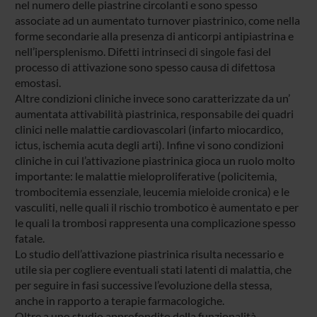
nel numero delle piastrine circolanti e sono spesso
associate ad un aumentato turnover piastrinico, come nella
forme secondarie alla presenza di anticorpi antipiastrina e
nell’ipersplenismo. Difetti intrinseci di singole fasi del
processo di attivazione sono spesso causa di difettosa
emostasi.
Altre condizioni cliniche invece sono caratterizzate da un’
aumentata attivabilità piastrinica, responsabile dei quadri
clinici nelle malattie cardiovascolari (infarto miocardico,
ictus, ischemia acuta degli arti). Infine vi sono condizioni
cliniche in cui l’attivazione piastrinica gioca un ruolo molto
importante: le malattie mieloproliferative (policitemia,
trombocitemia essenziale, leucemia mieloide cronica) e le
vasculiti, nelle quali il rischio trombotico è aumentato e per
le quali la trombosi rappresenta una complicazione spesso
fatale.
Lo studio dell’attivazione piastrinica risulta necessario e
utile sia per cogliere eventuali stati latenti di malattia, che
per seguire in fasi successive l’evoluzione della stessa,
anche in rapporto a terapie farmacologiche.
Oltre a uno studio approfondito della funzionalità