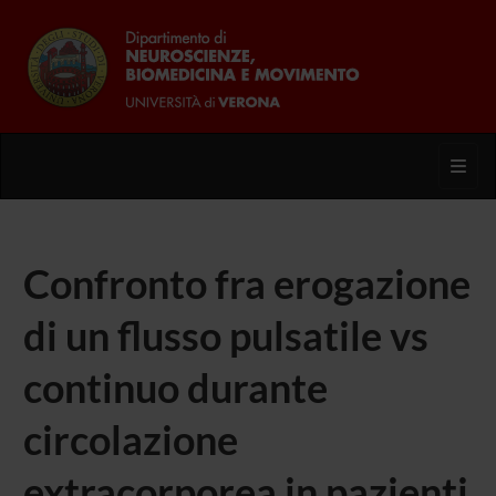
Toggl
Confronto fra erogazione
di un flusso pulsatile vs
continuo durante
circolazione
extracorporea in pazienti