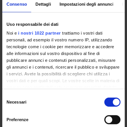
immunoistochimiche, biochimiche e proteomiche funzionali
Consenso
Dettagli
Impostazioni degli annunci
In
al fine di evidenziare eventuali differenze significative tra i
due Gruppi.
Uso responsabile dei dati
ENTI FINANZIATORI:
Noi e
i nostri 1022 partner
trattiamo i vostri dati
personali, ad esempio il vostro numero IP, utilizzando
Fondazione Cariverona
tecnologie come i cookie per memorizzare e accedere
Finanziamento:
assegnato e gestito dal Dipartimento
alle informazioni sul vostro dispositivo al fine di
Programma:
ENTI.RIC - Finanziamento da enti vari per la
pubblicare annunci e contenuti personalizzati, misurare
ricerca
gli annunci e i contenuti, ricercare il pubblico e sviluppare
i servizi. Avete la possibilità di scegliere chi utilizza i
vostri dati e per quali scopi. Le vostre scelte in materia di
PARTECIPANTI AL PROGETTO
privacy sono applicabili solo su questa proprietà digitale
in cui avete effettuato le vostre scelte. È possibile
Selezione
Ubaldo Armato
modificare o revocare il proprio consenso in qualsiasi
Necessari
del
Elena Butturini
momento dalla Dichiarazione sui cookie o facendo clic
consenso
Professore associato
sull'icona di attivazione della privacy.
Preferenze
Stefano Capaldi