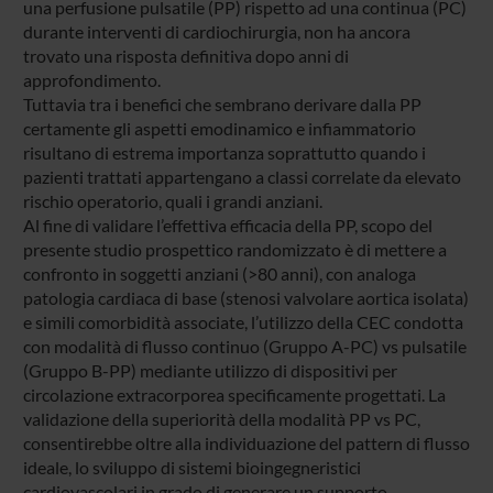
una perfusione pulsatile (PP) rispetto ad una continua (PC)
durante interventi di cardiochirurgia, non ha ancora
trovato una risposta definitiva dopo anni di
approfondimento.
Tuttavia tra i benefici che sembrano derivare dalla PP
certamente gli aspetti emodinamico e infiammatorio
risultano di estrema importanza soprattutto quando i
pazienti trattati appartengano a classi correlate da elevato
rischio operatorio, quali i grandi anziani.
Al fine di validare l’effettiva efficacia della PP, scopo del
presente studio prospettico randomizzato è di mettere a
confronto in soggetti anziani (>80 anni), con analoga
patologia cardiaca di base (stenosi valvolare aortica isolata)
e simili comorbidità associate, l’utilizzo della CEC condotta
con modalità di flusso continuo (Gruppo A-PC) vs pulsatile
(Gruppo B-PP) mediante utilizzo di dispositivi per
circolazione extracorporea specificamente progettati. La
validazione della superiorità della modalità PP vs PC,
consentirebbe oltre alla individuazione del pattern di flusso
ideale, lo sviluppo di sistemi bioingegneristici
cardiovascolari in grado di generare un supporto