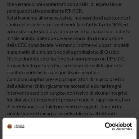
che verranno poi confermati con analisi di espressione
semiquantitativa mediante RT-PCR.
Relativamente all’omeostasi del monossido di azoto, noto il
ruolo dello shear stress nel modulare l’attivita di eNOS ed
eritrocitaria, lo studio valuterà eventuali variazioni indotte
in tale ambito dalle due diverse modalità di conduzione
della CEC considerate. Verranno inoltre sviluppati modelli
matematici di simulazione della produzione di Ossido
Nitrico durante circolazione extracorporea con PP o PC,
provvedendo poi a verifica ed eventuale validazione dei
risultati modellistici con quelli sperimentali.
Campioni bioptici pre- e postoperatori di muscolo retto
dell’addome (chirurgicamente accessibile durante ogni
intervento cardiochirurgico, non lesivo di alcuna integrità
funzionale, e liberamente preso a modello rappresentativo
di perfusione tissutale) prelevati da soggetti operati in
circolazione extracorporea pulsatile e da altrettanti
pazienti operati in circolazione extracorporea non pulsatile,
verranno sottoposti a valutazione comparativa delle
caratteristiche istologiche, morfometriche,