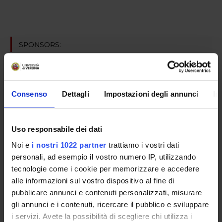
SPONSORS:
Comunità Europea
Funds:
assigned and managed by the department
Consenso
Dettagli
Impostazioni degli annunci
In
PROJECT PARTICIPANTS
Uso responsabile dei dati
Federico Schena
Noi e
i nostri 1022 partner
trattiamo i vostri dati
Full Professor
personali, ad esempio il vostro numero IP, utilizzando
tecnologie come i cookie per memorizzare e accedere
Nicole Tabarini
alle informazioni sul vostro dispositivo al fine di
pubblicare annunci e contenuti personalizzati, misurare
gli annunci e i contenuti, ricercare il pubblico e sviluppare
SECTIONS
i servizi. Avete la possibilità di scegliere chi utilizza i