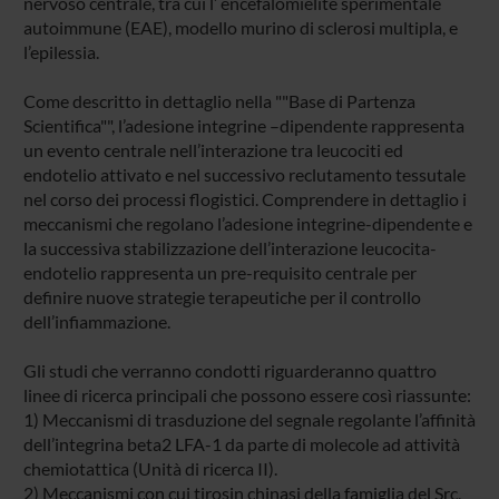
nervoso centrale, tra cui l’ encefalomielite sperimentale
autoimmune (EAE), modello murino di sclerosi multipla, e
l’epilessia.
Come descritto in dettaglio nella ""Base di Partenza
Scientifica"", l’adesione integrine –dipendente rappresenta
un evento centrale nell’interazione tra leucociti ed
endotelio attivato e nel successivo reclutamento tessutale
nel corso dei processi flogistici. Comprendere in dettaglio i
meccanismi che regolano l’adesione integrine-dipendente e
la successiva stabilizzazione dell’interazione leucocita-
endotelio rappresenta un pre-requisito centrale per
definire nuove strategie terapeutiche per il controllo
dell’infiammazione.
Gli studi che verranno condotti riguarderanno quattro
linee di ricerca principali che possono essere così riassunte:
1) Meccanismi di trasduzione del segnale regolante l’affinità
dell’integrina beta2 LFA-1 da parte di molecole ad attività
chemiotattica (Unità di ricerca II).
2) Meccanismi con cui tirosin chinasi della famiglia del Src,