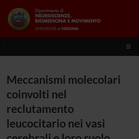
Toggl
Meccanismi molecolari
coinvolti nel
reclutamento
leucocitario nei vasi
cerebrali e loro ruolo