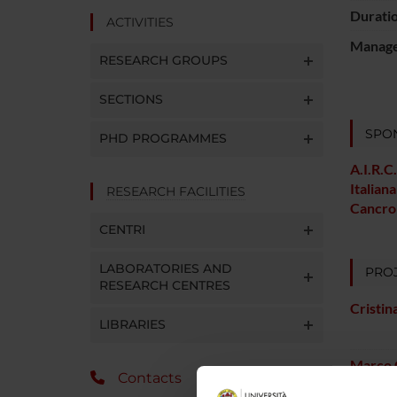
Durati
ACTIVITIES
Manager
RESEARCH GROUPS
SECTIONS
SPO
PHD PROGRAMMES
A.I.R.C
Italiana
RESEARCH FACILITIES
Cancro
CENTRI
LABORATORIES AND
PROJ
RESEARCH CENTRES
Cristin
LIBRARIES
Marco 
Contacts