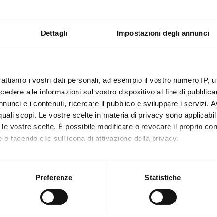
 Costanzo
Dunia Ra
alla Pozza
Technical-administrative
Dettagli
Impostazioni degli annunci
staff
Silvia Sa
Dando
Associate Professor
o Donadelli
Full Professor
rattiamo i vostri dati personali, ad esempio il vostro numero IP, 
dere alle informazioni sul vostro dispositivo al fine di pubblica
nunci e i contenuti, ricercare il pubblico e sviluppare i servizi. A
r quali scopi. Le vostre scelte in materia di privacy sono applicabi
ONS
to le vostre scelte. È possibile modificare o revocare il proprio 
ical Chemistry Section
 o facendo clic sull'icona di attivazione della privacy.
mo anche:
ATIONS
oni sulla tua posizione geografica, con un'approssimazione di qu
Preferenze
Statistiche
AUTHORS
spositivo, scansionandolo attivamente alla ricerca di caratteristich
tabine/cannabinoid combination
Donadelli, Massimo; Dando, 
rs autophagy in pancreatic cancer
Chiara; DALLA POZZA, Elisa;
aborati i tuoi dati personali e imposta le tue preferenze nella
s