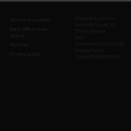
Piazzale Ludovico
Technical support
Antonio Scuro 10
Back office Area -
37124 Verona
dbErw
VAT
number01541040232
MyUnivr
Italian Fiscal
Privacy policy
Code93009870234