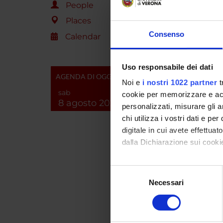
Chiara
People
Places
Elisa D
Consenso
Calendar
Ilaria 
Uso responsabile dei dati
AGENDA DI OGGI
Massim
Noi e
i nostri 1022 partner
t
sab
cookie per memorizzare e acce
8 agosto 2026
personalizzati, misurare gli an
chi utilizza i vostri dati e pe
SECTI
digitale in cui avete effettua
Biolog
dalla Dichiarazione sui cookie
Con il tuo consenso, vorrem
Selezione
PUBLIC
raccogliere informazi
Necessari
del
TITLE
Identificare il tuo di
consenso
digitali).
Gemci
trigge
Approfondisci come vengono el