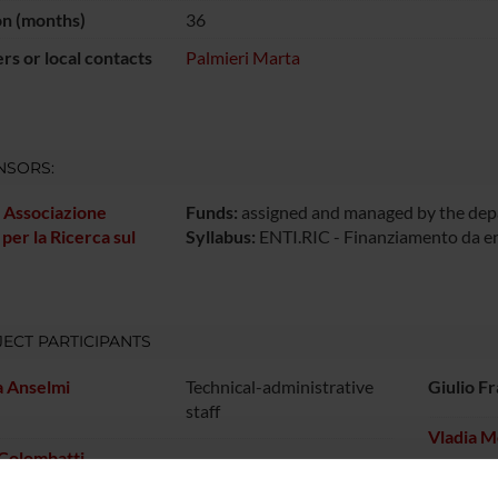
on (months)
36
s or local contacts
Palmieri Marta
NSORS:
. Associazione
Funds:
assigned and managed by the de
 per la Ricerca sul
Syllabus:
ENTI.RIC - Finanziamento da enti
ECT PARTICIPANTS
a Anselmi
Technical-administrative
Giulio F
staff
Vladia M
Colombatti
Marta Pa