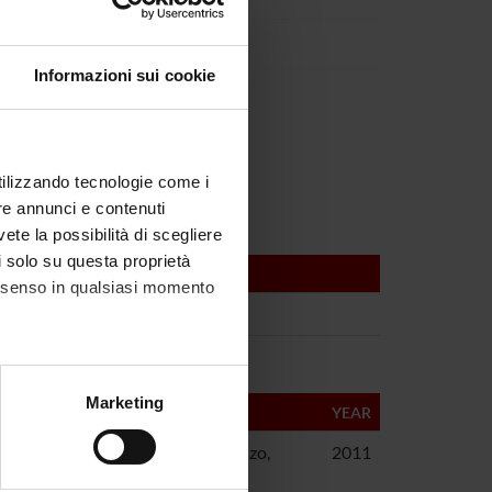
marli
Informazioni sui cookie
rtoris
utilizzando tecnologie come i
re annunci e contenuti
vete la possibilità di scegliere
li solo su questa proprietà
consenso in qualsiasi momento
alche metro,
Marketing
YEAR
e specifiche (impronte
Ilaria; Zaniboni, Tatyana; Costanzo,
2011
 Scupoli, Maria; Scarpa, Aldo;
ezione dettagli
. Puoi