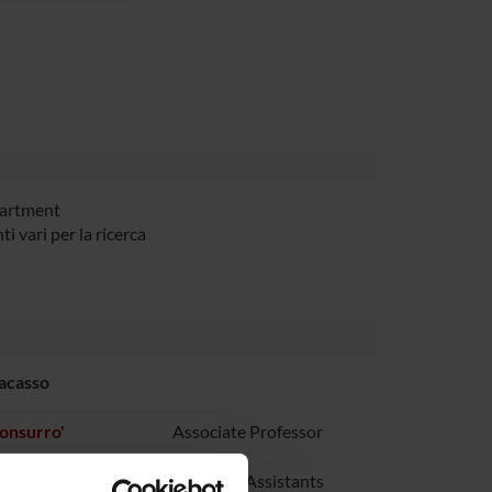
partment
 vari per la ricerca
racasso
onsurro'
Associate Professor
lmieri
Research Assistants