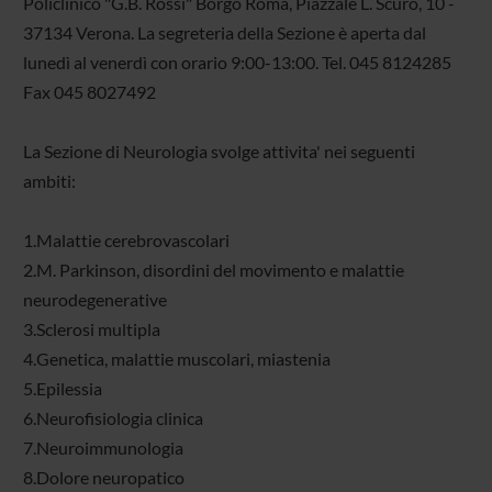
Policlinico "G.B. Rossi" Borgo Roma, Piazzale L. Scuro, 10 -
37134 Verona. La segreteria della Sezione è aperta dal
lunedì al venerdì con orario 9:00-13:00. Tel. 045 8124285
Fax 045 8027492
La Sezione di Neurologia svolge attivita' nei seguenti
ambiti:
1.Malattie cerebrovascolari
2.M. Parkinson, disordini del movimento e malattie
neurodegenerative
3.Sclerosi multipla
4.Genetica, malattie muscolari, miastenia
5.Epilessia
6.Neurofisiologia clinica
7.Neuroimmunologia
8.Dolore neuropatico