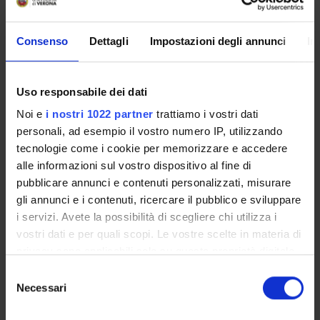
Gubbini Alessia
Specializzando
Consenso
Dettagli
Impostazioni degli annunci
In
Gulli Giosuè
Collaboratore alla ricerca - Tecnico di Laboratorio
Uso responsabile dei dati
Liccardi Elisabetta
Noi e
i nostri 1022 partner
trattiamo i vostri dati
Specializzando
personali, ad esempio il vostro numero IP, utilizzando
Licitra Barbara
tecnologie come i cookie per memorizzare e accedere
Specializzando
alle informazioni sul vostro dispositivo al fine di
Lovato Giorgio
pubblicare annunci e contenuti personalizzati, misurare
Specializzando
gli annunci e i contenuti, ricercare il pubblico e sviluppare
i servizi. Avete la possibilità di scegliere chi utilizza i
Maffei Francesco
vostri dati e per quali scopi. Le vostre scelte in materia di
Specializzando
privacy sono applicabili solo su questa proprietà digitale
Manconi Maria Luisa
in cui avete effettuato le vostre scelte. È possibile
Selezione
Specializzando
modificare o revocare il proprio consenso in qualsiasi
Necessari
del
momento dalla Dichiarazione sui cookie o facendo clic
consenso
Mantovani Elisa
sull'icona di attivazione della privacy.