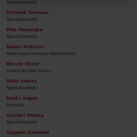
Specializzando
pubblicità e social media, i quali potrebbero combinarle
Pettinelli Tommaso
con altre informazioni che hai fornito loro o che hanno
Specializzando
raccolto dal tuo utilizzo dei loro servizi.
Polo Alessandro
Specializzando
Ranieri Federico
Ricercatore a tempo determinato
Rizzuto Nicolo'
Incaricato alla ricerca
Ruffo Andrea
Specializzando
Sandri Angela
Borsista
Sicchieri Monica
Specializzando
Stoppele Emanuela