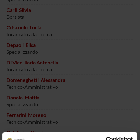
Carli Silvia
Borsista
Criscuolo Lucia
Incaricato alla ricerca
Depaoli Elisa
Specializzando
Di Vico Ilaria Antonella
Incaricato alla ricerca
Domeneghetti Alessandra
Tecnico-Amministrativo
Donolo Mattia
Specializzando
Ferrarini Moreno
Tecnico-Amministrativo
Gajofatto Alberto
Professore associato