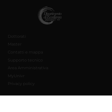
Dottorati
Master
Contatti e mappa
Supporto tecnico
Area Amministrativa
MyUnivr
Privacy policy