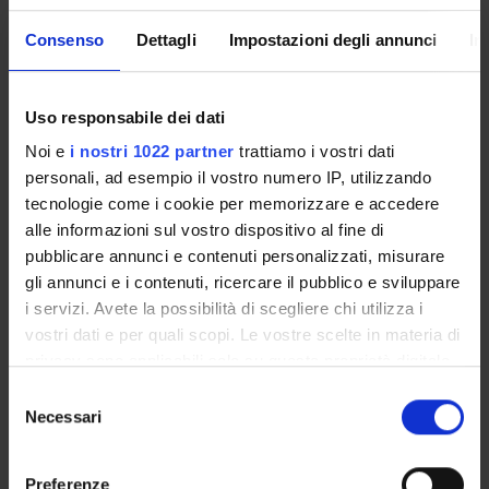
Read the answers to the more serious and frequent
questions - F.A.Q. Examination enrolment
Consenso
Dettagli
Impostazioni degli annunci
In
Uso responsabile dei dati
Noi e
i nostri 1022 partner
trattiamo i vostri dati
Enrolment Policy
personali, ad esempio il vostro numero IP, utilizzando
Courses
tecnologie come i cookie per memorizzare e accedere
Academic Calendar
alle informazioni sul vostro dispositivo al fine di
Degree Programme
pubblicare annunci e contenuti personalizzati, misurare
Lesson timetable
gli annunci e i contenuti, ricercare il pubblico e sviluppare
Exam calendar
i servizi. Avete la possibilità di scegliere chi utilizza i
Notices
vostri dati e per quali scopi. Le vostre scelte in materia di
Thesis and internship proposals
privacy sono applicabili solo su questa proprietà digitale
Governing bodies
in cui avete effettuato le vostre scelte. È possibile
Selezione
Faculty staff
modificare o revocare il proprio consenso in qualsiasi
Necessari
del
momento dalla Dichiarazione sui cookie o facendo clic
consenso
sull'icona di attivazione della privacy.
STUDYING
Preferenze