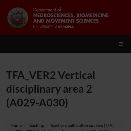
Toggl
TFA_VER2 Vertical
disciplinary area 2
(A029-A030)
Home
Teaching
Teacher qualification courses (TFA)