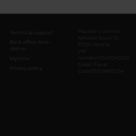
Piazzale Ludovico
Technical support
Antonio Scuro 10
Back office Area -
37124 Verona
dbErw
VAT
number01541040232
MyUnivr
Italian Fiscal
Privacy policy
Code93009870234