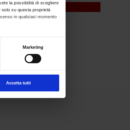
vete la possibilità di scegliere
li solo su questa proprietà
consenso in qualsiasi momento
alche metro,
Marketing
e specifiche (impronte
ezione dettagli
. Puoi
Accetta tutti
l media e per analizzare il
ostri partner che si occupano
azioni che hai fornito loro o