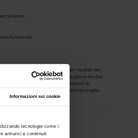
nt Sciences
omia funzionale
ituire una banca dati che raccolga i risultati dei
osti a chirurgia per glioma. L’elaborazione dei dati
cominciare dalla sede, e tipo di alterazioni in
nel mappaggio intraoperatorio con paziente sveglio.
Informazioni sui cookie
alacchi
utilizzando tecnologie come i
re annunci e contenuti