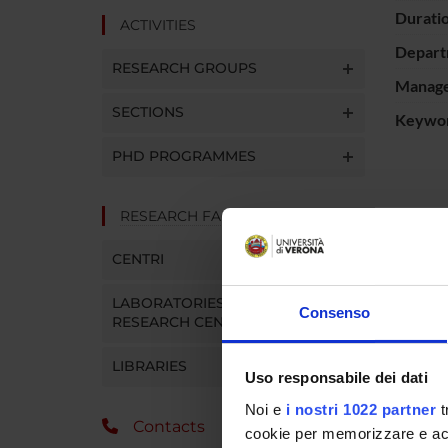
Durati
ACTIVITIES
Depart
RESEARCH GROUPS
Manager
SECTIONS
Keywo
PHD PROGRAMMES
RESEARCH FACILITIES
Questo è
test neu
CENTRI
sarà ind
prospett
LABORATORIES AND
Consenso
RESEARCH CENTRES
PROJ
LIBRARIES
Uso responsabile dei dati
Barbara
Noi e
i nostri 1022 partner
t
Contacts
cookie per memorizzare e acce