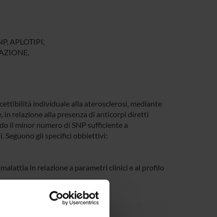
, APLOTIPI,
AZIONE,
ettibilità individuale alla aterosclerosi, mediante
 in relazione alla presenza di anticorpi diretti
do il minor numero di SNP sufficiente a
. Seguono gli specifici obbiettivi:
alattia in relazione a parametri clinici e al profilo