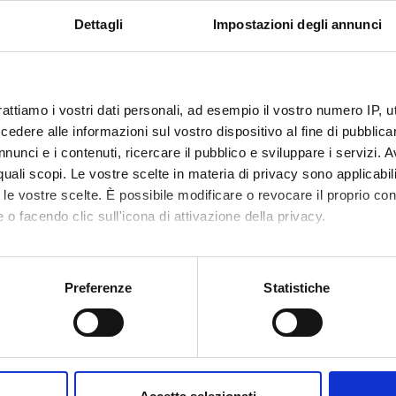
VALUTATO
Funds:
requested
Dettagli
Impostazioni degli annunci
IVAMENTE
Syllabus:
PRIN
rattiamo i vostri dati personali, ad esempio il vostro numero IP, 
ECT PARTICIPANTS
dere alle informazioni sul vostro dispositivo al fine di pubblica
nunci e i contenuti, ricercare il pubblico e sviluppare i servizi. A
ca Belpinati
Technical-administrative
Davide P
r quali scopi. Le vostre scelte in materia di privacy sono applicabi
staff
to le vostre scelte. È possibile modificare o revocare il proprio 
Antonino
 o facendo clic sull'icona di attivazione della privacy.
 Galavotti
Technical-administrative
staff
Antoniet
mo anche:
ni Malerba
Full Professor
oni sulla tua posizione geografica, con un'approssimazione di qu
Preferenze
Statistiche
Luciano
spositivo, scansionandolo attivamente alla ricerca di caratteristich
dra Pasquali
aborati i tuoi dati personali e imposta le tue preferenze nella
s
a Patuzzo
Technical-administrative
consenso in qualsiasi momento dalla Dichiarazione sui cookie.
staff