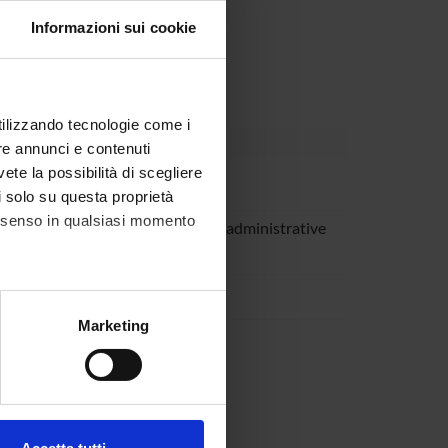
Informazioni sui cookie
utilizzando tecnologie come i
re annunci e contenuti
vete la possibilità di scegliere
oli
li solo su questa proprietà
consenso in qualsiasi momento
 Stefano Suraci
Technical-administrative
staff
ta Varlien
alche metro,
Marketing
 Xumerle
e specifiche (impronte
ezione dettagli
. Puoi