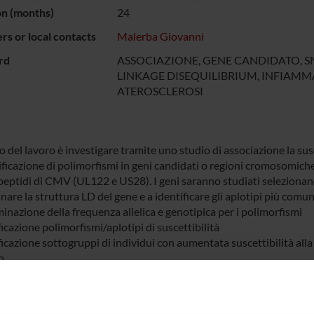
on (months)
24
s or local contacts
Malerba Giovanni
rd
ASSOCIAZIONE, GENE CANDIDATO, SNP
LINKAGE DISEQUILIBRIUM, INFIAMM
ATEROSCLEROSI
 del lavoro è investigare tramite uno studio di associazione la susc
ificazione di polimorfismi in geni candidati o regioni cromosomiche,
peptidi di CMV (UL122 e US28). I geni saranno studiati selezionan
are la struttura LD del gene e a identificare gli aplotipi più comuni
inazione della frequenza allelica e genotipica per i polimorfismi
ficazione polimorfismi/aplotipi di suscettibilità
ficazione sottogruppi di individui con aumentata suscettibilità alla m
o.
NSORS: