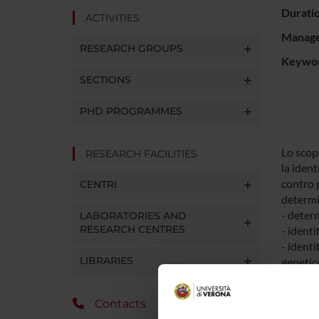
Durati
ACTIVITIES
Manager
RESEARCH GROUPS
Keywo
SECTIONS
PHD PROGRAMMES
Lo scopo
RESEARCH FACILITIES
la ident
contro 
CENTRI
determin
- determ
LABORATORIES AND
RESEARCH CENTRES
- identi
- identi
LIBRARIES
genetic
Contacts
SPO