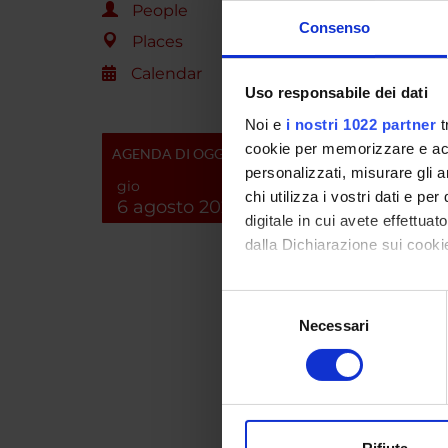
People
PRIN 
Consenso
Places
POSIT
Calendar
Uso responsabile dei dati
Noi e
i nostri 1022 partner
t
PROJ
cookie per memorizzare e acce
AGENDA DI OGGI
personalizzati, misurare gli an
Frances
gio
chi utilizza i vostri dati e pe
6 agosto 2026
digitale in cui avete effettua
dalla Dichiarazione sui cookie
Roberta
Con il tuo consenso, vorrem
Selezione
Giovan
raccogliere informazi
Necessari
del
Identificare il tuo di
consenso
Alessan
digitali).
Approfondisci come vengono el
Cristin
modificare o ritirare il tuo 